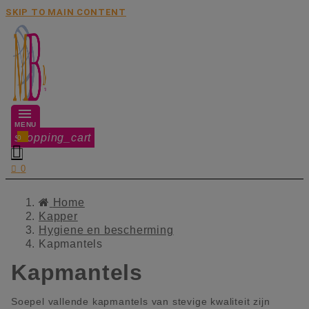
SKIP TO MAIN CONTENT
MENU
shopping_cart
0


0
Home
Kapper
Hygiene en bescherming
Kapmantels
Kapmantels
Soepel vallende kapmantels van stevige kwaliteit zijn