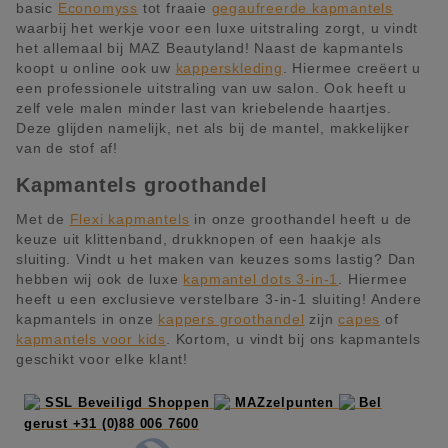
basic
Economyss
tot fraaie
gegaufreerde kapmantels
waarbij het werkje voor een luxe uitstraling zorgt, u vindt
het allemaal bij MAZ Beautyland! Naast de kapmantels
koopt u online ook uw
kapperskleding
. Hiermee creëert u
een professionele uitstraling van uw salon. Ook heeft u
zelf vele malen minder last van kriebelende haartjes.
Deze glijden namelijk, net als bij de mantel, makkelijker
van de stof af!
Kapmantels groothandel
Met de
Flexi kapmantels
in onze groothandel heeft u de
keuze uit klittenband, drukknopen of een haakje als
sluiting. Vindt u het maken van keuzes soms lastig? Dan
hebben wij ook de luxe
kapmantel dots 3-in-1
. Hiermee
heeft u een exclusieve verstelbare 3-in-1 sluiting! Andere
kapmantels in onze
kappers groothandel
zijn
capes
of
kapmantels voor kids
. Kortom, u vindt bij ons kapmantels
geschikt voor elke klant!
SSL Beveiligd Shoppen
MAZzelpunten
Bel
gerust +31 (0)88 006 7600