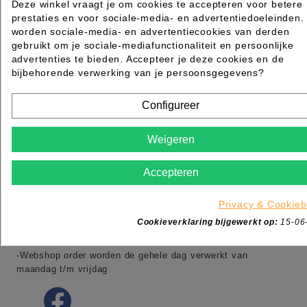
Deze winkel vraagt je om cookies te accepteren voor betere
prestaties en voor sociale-media- en advertentiedoeleinden.
worden sociale-media- en advertentiecookies van derden
gebruikt om je sociale-mediafunctionaliteit en persoonlijke
advertenties te bieden. Accepteer je deze cookies en de
bijbehorende verwerking van je persoonsgegevens?
MAZ Beautyland onderdeel van MSK
Ambacht 6
5301KW Zaltbommel
Configureer
Nederland
Tel:
+31 (0)88 006 7600
Weigeren
Adres:
Ambacht 6 5301 KW Zaltbommel
Adres:
Dotterbloemstraat 20 3053 JV Rotterdam
Accepteren
Openingstijden winkel:
-maandag gesloten
Privacy & Cookieb
-dinsdag t/m vrijdag van 09:00 tot 17:00
Cookieverklaring bijgewerkt op:
15-06
-zaterdag van 09:00 tot 13:00
-Webshop order worden de gehele dag verwerkt van
maandag t/m vrijdag