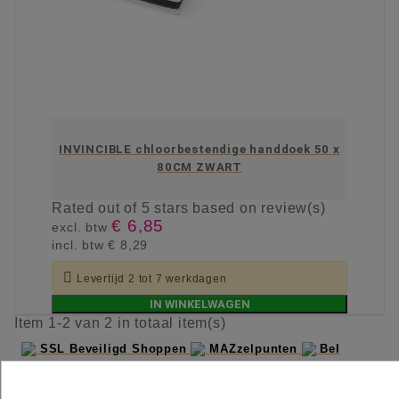
INVINCIBLE chloorbestendige handdoek 50 x
80CM ZWART
Rated
out of 5 stars based on
review(s)
€ 6,85
excl. btw
incl. btw
€ 8,29

Levertijd 2 tot 7 werkdagen
IN WINKELWAGEN
Item 1-2 van 2 in totaal item(s)
SSL Beveiligd Shoppen
MAZzelpunten
Bel
gerust +31 (0)88 006 7600