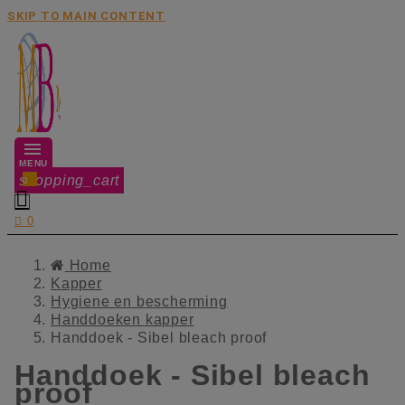
SKIP TO MAIN CONTENT
MENU
shopping_cart
0


0
Home
Kapper
Hygiene en bescherming
Handdoeken kapper
Handdoek - Sibel bleach proof
Handdoek - Sibel bleach
proof