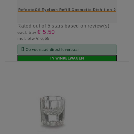
RefectoCil Eyelash Refill Cosmetic Dish 1 en 2
Rated
out of 5 stars based on
review(s)
€ 5,50
excl. btw
incl. btw
€ 6,65

Op voorraad direct leverbaar
IN WINKELWAGEN