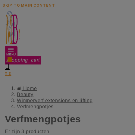
SKIP TO MAIN CONTENT
MENU
shopping_cart
0


0
Home
Beauty
Wimperverf extensions en lifting
Verfmengpotjes
Verfmengpotjes
Er zijn 3 producten.