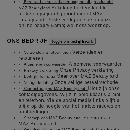
Best verkochte artikelen pagina bij groothandel
Bekijk de best verkochte
MAZ Beautyland
artikelen pagina bij groothandel MAZ
Beautyland. Bestel veilig en snel in onze
online beauty &amp; wellness webshop.
ONS BEDRIJF
Toggle ons bedrijf links

Verzenden en
Verzenden & retourneren
retouneren
Algemene voorwaarden
Algemene voorwaarden
Onze Privacy verklaring
Privacy verklaring
Meer over MAZ Beautyland
Bedrijfinformatie
Onze veilige betaalmethode
Veilige betaling
Hier zijn onze
Contact pagina MAZ Beautyland.
contactgegevens. Wij zijn bereikbaar via mail
en telefoon. Via de social media links blijft u
altijd op de hoogte van het laatste nieuws en
aanbiedingen.
Sitemap van
Sitemap van MAZ Beautyland.
MAZ Beautyland.
Hier kunt u
Openingstijden van MAZ Beautyland.