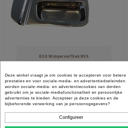
ECO Wimperverfbak RVS
Rated
out of 5 stars based on
review(s)
Deze winkel vraagt je om cookies te accepteren voor betere
€ 6,08
excl. btw
prestaties en voor sociale-media- en advertentiedoeleinden.
incl. btw
€ 7,36
worden sociale-media- en advertentiecookies van derden
gebruikt om je sociale-mediafunctionaliteit en persoonlijke

Op voorraad direct leverbaar
advertenties te bieden. Accepteer je deze cookies en de
IN WINKELWAGEN
bijbehorende verwerking van je persoonsgegevens?
Item 1-3 van 3 in totaal item(s)
SSL Beveiligd Shoppen
MAZzelpunten
Bel
Configureer
gerust +31 (0)88 006 7600