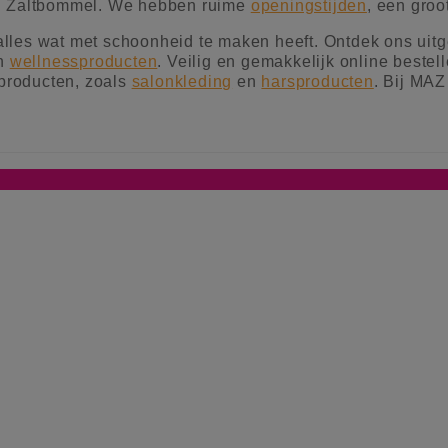
n Zaltbommel. We hebben ruime
openingstijden
, een groo
lles wat met schoonheid te maken heeft. Ontdek ons uit
n
wellnessproducten
. Veilig en gemakkelijk online bestel
yproducten, zoals
salonkleding
en
harsproducten
. Bij MAZ