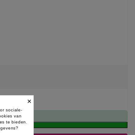
×
or sociale-
ookies van
es te bieden.
gegevens?