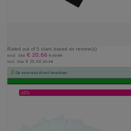
Rated
out of 5 stars based on
review(s)
€ 20,66
excl. btw
€ 22,95
incl. btw
€ 25,00
27.78

Op voorraad direct leverbaar
-10%