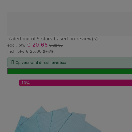
Rated
out of 5 stars based on
review(s)
€ 20,66
excl. btw
€ 22,95
incl. btw
€ 25,00
27.78

Op voorraad direct leverbaar
-10%