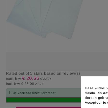
Rated
out of 5 stars based on
review(s)
€ 20,66
excl. btw
€ 22,95
incl. btw
€ 25,00
27.78
Deze winkel v

media- en ad
Op voorraad direct leverbaar
derden gebrui
Accepteer je