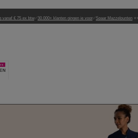
g vanaf € 75 ex btw
✅
30.000+ klanten gingen je voor
✅
Spaar Mazzelpunten
⭐⭐
es
EN