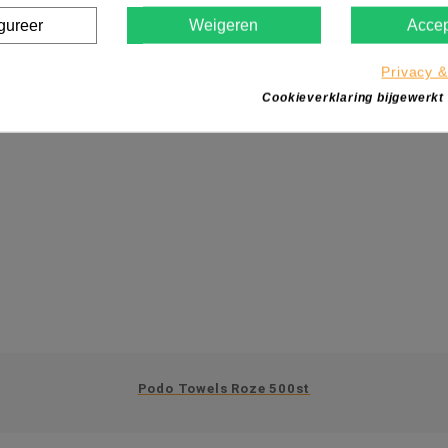
gureer
Weigeren
Accep
Privacy &
Cookieverklaring bijgewerkt
Podo Towels Roze 500st