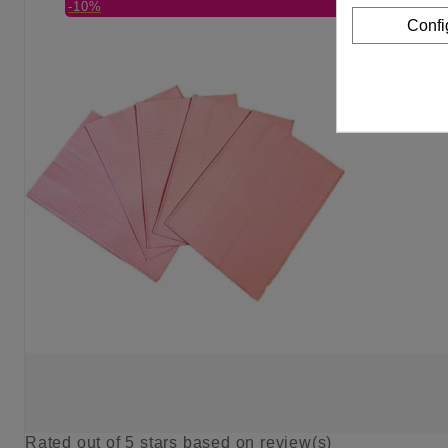
-10%
Confi
Rated
out of 5 stars based on
review(s)