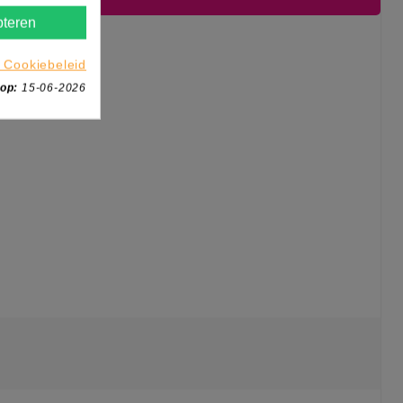
teren
 Cookiebeleid
 op:
15-06-2026