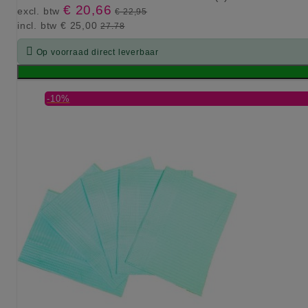
€ 20,66
excl. btw
€ 22,95
incl. btw
€ 25,00
27.78

Op voorraad direct leverbaar
-10%