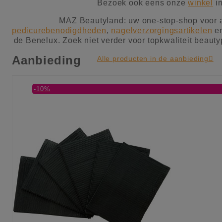
Bezoek ook eens onze
winkel
i
MAZ Beautyland: uw one-stop-shop voor a
pedicurebenodigdheden
,
nagelverzorgingsartikelen
e
de Benelux. Zoek niet verder voor topkwaliteit beaut
Aanbieding
Alle producten in de aanbieding

-10%