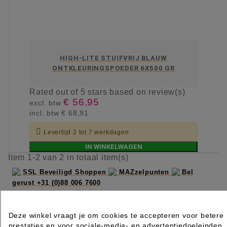
HIGH-LITE STUIFVRIJ BLAUW
ONTKLEURINGSPOEDER 6X500 GR
Rated
out of 5 stars based on
review(s)
€ 56,95
excl. btw
incl. btw
€ 68,91

Levertijd 2 tot 7 werkdagen
IN WINKELWAGEN
Item 1-2 van 2 in totaal item(s)
SSL Beveiligd Shoppen
MAZzelpunten
Bel
gerust +31 (0)88 006 7600
Deze winkel vraagt je om cookies te accepteren voor betere
prestaties en voor sociale-media- en advertentiedoeleinden.