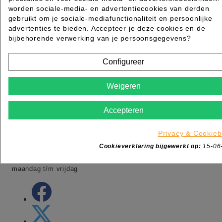
worden sociale-media- en advertentiecookies van derden
gebruikt om je sociale-mediafunctionaliteit en persoonlijke
advertenties te bieden. Accepteer je deze cookies en de
MAZ Beautyland onderdeel van MSK
bijbehorende verwerking van je persoonsgegevens?
Ambacht 6
5301KW Zaltbommel
Nederland
Configureer
Tel:
+31 (0)88 006 7600
Adres:
Ambacht 6 5301 KW Zaltbommel
Weigeren
Adres:
Dotterbloemstraat 20 3053 JV Rotterdam
Openingstijden winkel:
Accepteren
-maandag gesloten
-dinsdag t/m vrijdag van 09:00 tot 17:00
Privacy & Cookieb
-zaterdag van 09:00 tot 13:00
Cookieverklaring bijgewerkt op:
15-06
-Webshop order worden de gehele dag verwerkt van
maandag t/m vrijdag