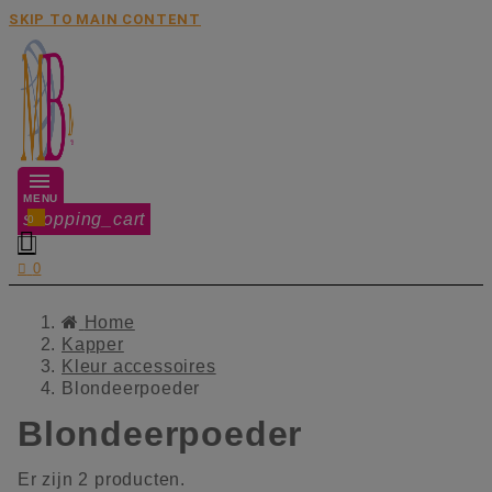
SKIP TO MAIN CONTENT
MENU
shopping_cart
0


0
Home
Kapper
Kleur accessoires
Blondeerpoeder
Blondeerpoeder
Er zijn 2 producten.