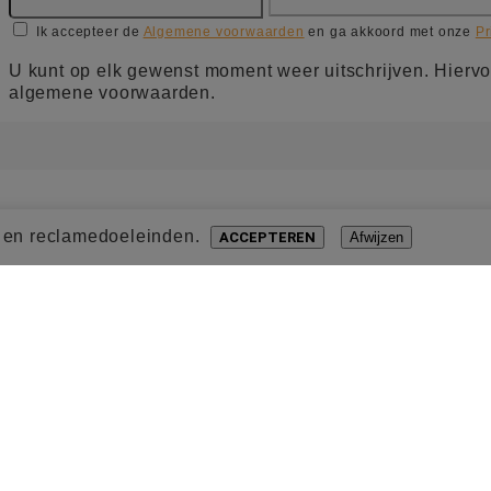
Ik accepteer de
Algemene voorwaarden
en ga akkoord met onze
Pr
U kunt op elk gewenst moment weer uitschrijven. Hiervo
algemene voorwaarden.
- en reclamedoeleinden.
ACCEPTEREN
Afwijzen