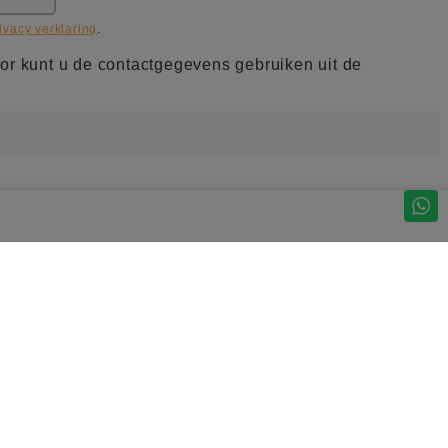
ivacy verklaring
.
or kunt u de contactgegevens gebruiken uit de