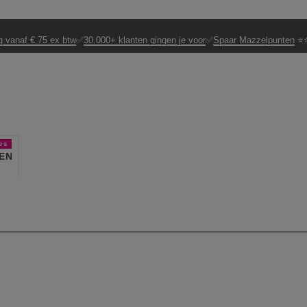
g vanaf € 75 ex btw
✅
30.000+ klanten gingen je voor
✅
Spaar Mazzelpunten
⭐⭐
es
EN