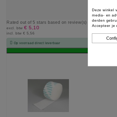
Deze winkel v
media- en ad
derden gebrui
Rated
out of 5 stars based on
review(s)
Accepteer je
€ 5,10
excl. btw
incl. btw
€ 5,56
Confi

Op voorraad direct leverbaar