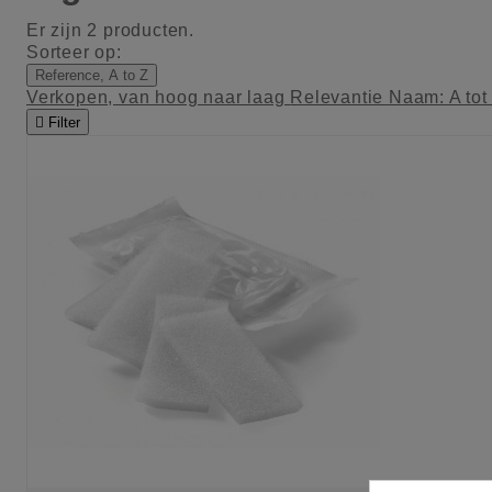
Er zijn 2 producten.
Sorteer op:
Reference, A to Z
Verkopen, van hoog naar laag
Relevantie
Naam: A tot

Filter