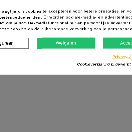
Ligasano steriel sticks 2,5x0,4cm per stuk
raagt je om cookies te accepteren voor betere prestaties en vo
vertentiedoeleinden. Er worden sociale-media- en advertentiec
kt om je sociale-mediafunctionaliteit en persoonlijke advertenti
 deze cookies en de bijbehorende verwerking van je persoons
gureer
Weigeren
Accep
Privacy &
IN WINKELWAGEN
Cookieverklaring bijgewerkt