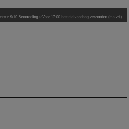
⭐⭐⭐ 9/10 Beoordeling ✅Voor 17:00 besteld-vandaag verzonden (ma-vrij)