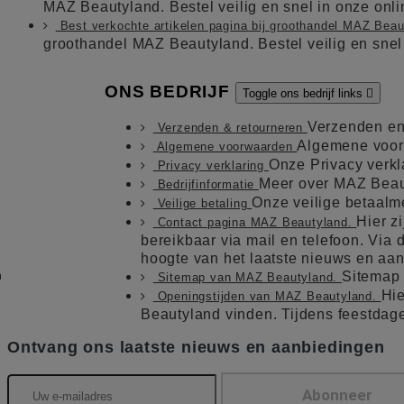
MAZ Beautyland. Bestel veilig en snel in onze on
Best verkochte artikelen pagina bij groothandel MAZ Bea
groothandel MAZ Beautyland. Bestel veilig en sne
ONS BEDRIJF
Toggle ons bedrijf links

Verzenden en
Verzenden & retourneren
Algemene voo
Algemene voorwaarden
Onze Privacy verkl
Privacy verklaring
Meer over MAZ Beau
Bedrijfinformatie
Onze veilige betaal
Veilige betaling
Hier z
Contact pagina MAZ Beautyland.
bereikbaar via mail en telefoon. Via de
hoogte van het laatste nieuws en aa
m
Sitemap
Sitemap van MAZ Beautyland.
Hie
Openingstijden van MAZ Beautyland.
Beautyland vinden. Tijdens feestdag
Ontvang ons laatste nieuws en aanbiedingen