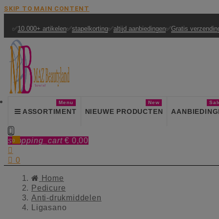
SKIP TO MAIN CONTENT
✅
10.000+ artikelen
✅
stapelkorting
✅
altijd aanbiedingen
✅
Gratis verzendin
Menu
New
Sal
ASSORTIMENT
NIEUWE PRODUCTEN
AANBIEDING

shopping_cart
€ 0,00
0


0
Home
Pedicure
Anti-drukmiddelen
Ligasano