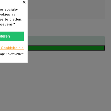
×
or sociale-
ookies van
es te bieden.
gegevens?
teren
 Cookiebeleid
 op:
15-06-2026