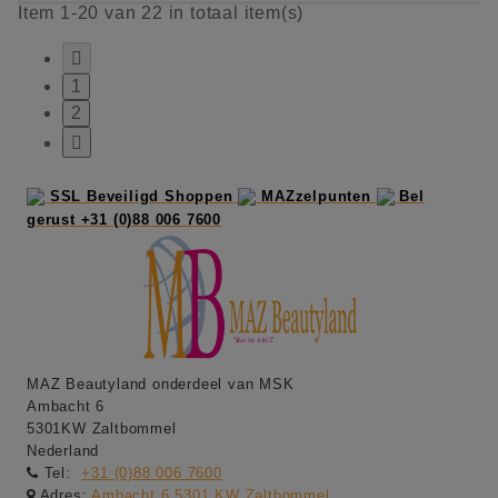
Item 1-20 van 22 in totaal item(s)

1
2

SSL Beveiligd Shoppen
MAZzelpunten
Bel
gerust +31 (0)88 006 7600
MAZ Beautyland onderdeel van MSK
Ambacht 6
5301KW Zaltbommel
Nederland
Tel:
+31 (0)88 006 7600
Adres:
Ambacht 6 5301 KW Zaltbommel