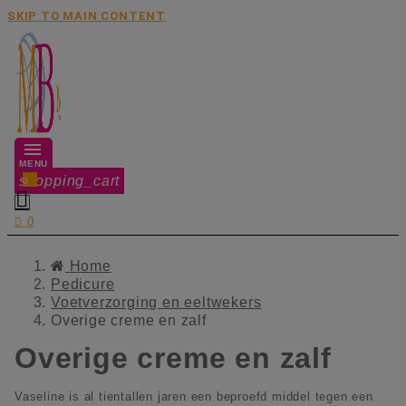
SKIP TO MAIN CONTENT
MENU
shopping_cart
0


0
Home
Pedicure
Voetverzorging en eeltwekers
Overige creme en zalf
Overige creme en zalf
Vaseline is al tientallen jaren een beproefd middel tegen een