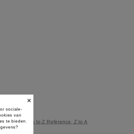
×
or sociale-
ookies van
es te bieden.
ag
Reference, A to Z
Reference, Z to A
gegevens?