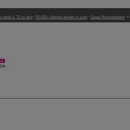
g vanaf € 75 ex btw
✅
30.000+ klanten gingen je voor
✅
Spaar Mazzelpunten
⭐⭐
es
EN