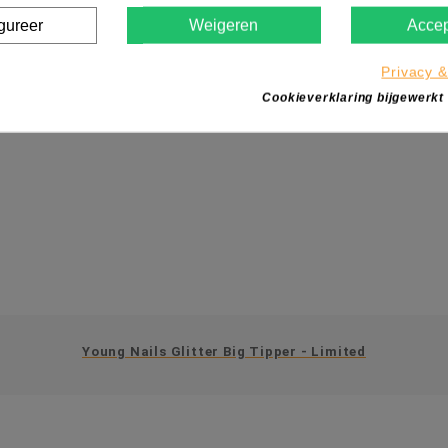
gureer
Weigeren
Accep
Privacy &
Cookieverklaring bijgewerkt
Young Nails Glitter Big Tipper - Limited