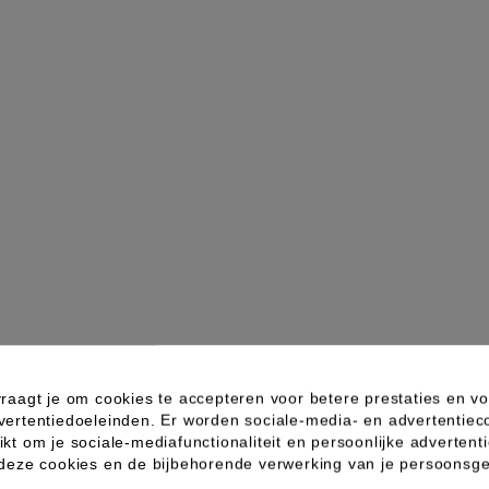
raagt je om cookies te accepteren voor betere prestaties en vo
vertentiedoeleinden. Er worden sociale-media- en advertentiec
kt om je sociale-mediafunctionaliteit en persoonlijke advertenti
 Z
Naam: Z tot A
Prijs: laag naar hoog
Prijs: hoog naar la
 deze cookies en de bijbehorende verwerking van je persoons