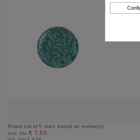
Confi
Rated
out of 5 stars based on
review(s)
€ 7,50
excl. btw
incl. btw
€ 9,08