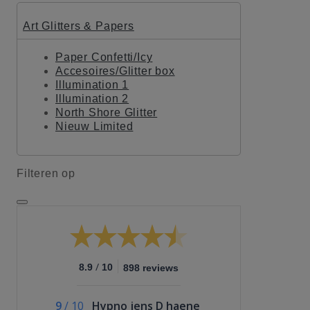
Art Glitters & Papers
Paper Confetti/Icy
Accesoires/Glitter box
Illumination 1
Illumination 2
North Shore Glitter
Nieuw Limited
Filteren op
/
8.9
10
898 reviews
9
/
10
Hypno jens D haene