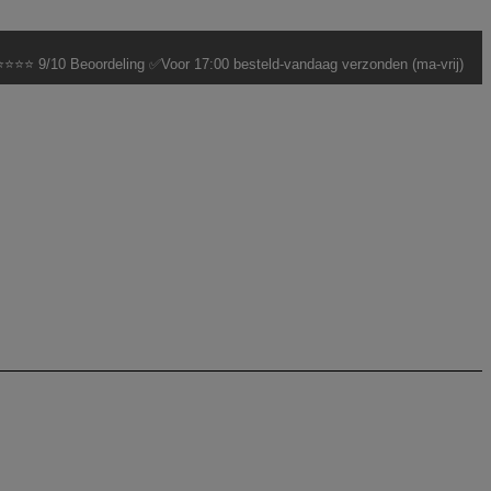
⭐⭐⭐ 9/10 Beoordeling ✅Voor 17:00 besteld-vandaag verzonden (ma-vrij)