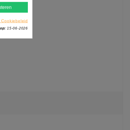
teren
 Cookiebeleid
 op:
15-06-2026