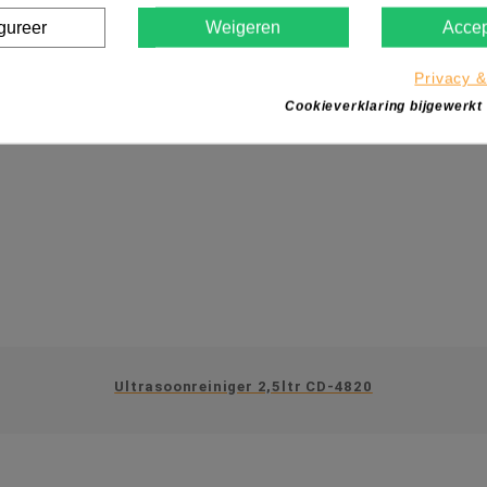
gureer
Weigeren
Accep
Privacy &
Cookieverklaring bijgewerkt
Ultrasoonreiniger 2,5ltr CD-4820