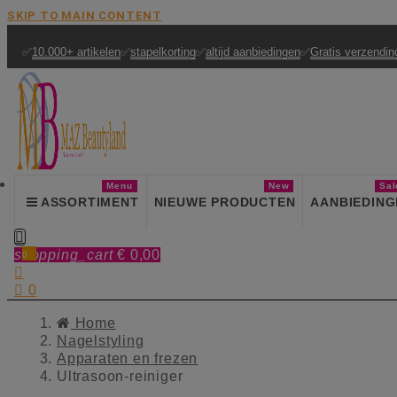
SKIP TO MAIN CONTENT
✅
10.000+ artikelen
✅
stapelkorting
✅
altijd aanbiedingen
✅
Gratis verzendin
Menu
New
Sal
ASSORTIMENT
NIEUWE PRODUCTEN
AANBIEDING

shopping_cart
€ 0,00
0


0
Home
Nagelstyling
Apparaten en frezen
Ultrasoon-reiniger