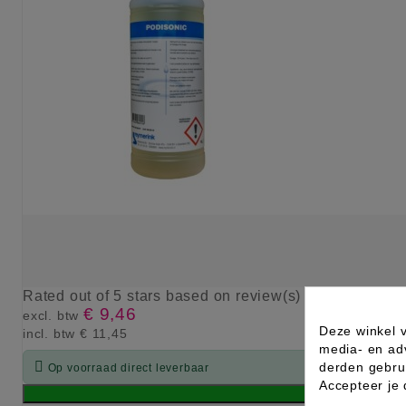
Rated
out of 5 stars based on
review(s)
€ 9,46
excl. btw
Deze winkel v
incl. btw
€ 11,45
media- en ad

derden gebrui
Op voorraad direct leverbaar
Accepteer je