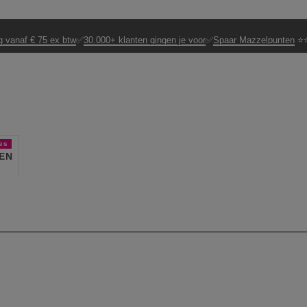
g vanaf € 75 ex btw
✅
30.000+ klanten gingen je voor
✅
Spaar Mazzelpunten
⭐⭐
es
EN