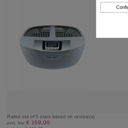
Confi
Rated
out of 5 stars based on
review(s)
€ 159,00
excl. btw