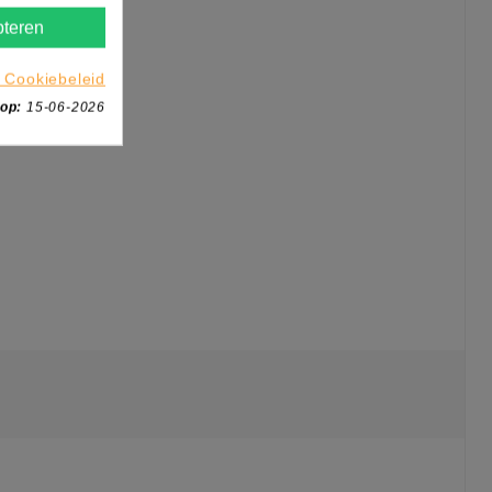
teren
 Cookiebeleid
 op:
15-06-2026