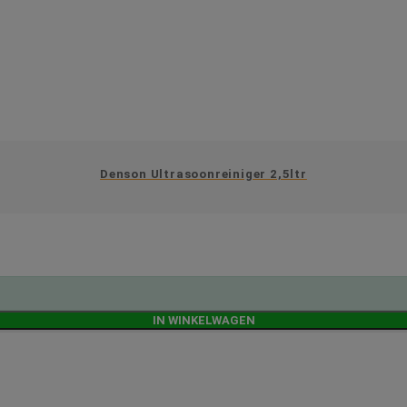
Denson Ultrasoonreiniger 2,5ltr
IN WINKELWAGEN