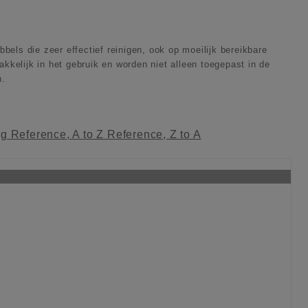
bels die zeer effectief reinigen, ook op moeilijk bereikbare
akkelijk in het gebruik en worden niet alleen toegepast in de
n.
ag
Reference, A to Z
Reference, Z to A