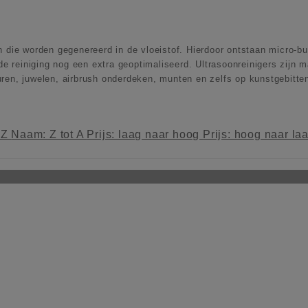
 die worden gegenereerd in de vloeistof. Hierdoor ontstaan micro-bub
de reiniging nog een extra geoptimaliseerd. Ultrasoonreinigers zijn m
ren, juwelen, airbrush onderdeken, munten en zelfs op kunstgebitte
 Z
Naam: Z tot A
Prijs: laag naar hoog
Prijs: hoog naar la