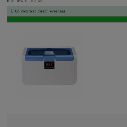
incl. btw
€ 192,39

Op voorraad direct leverbaar