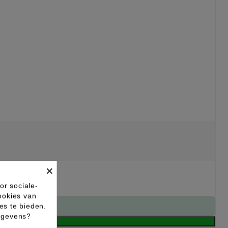
×
or sociale-
ookies van
es te bieden.
gegevens?