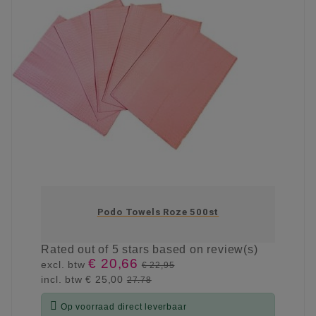
Podo Towels Roze 500st
Rated
out of 5 stars based on
review(s)
€ 20,66
excl. btw
€ 22,95
incl. btw
€ 25,00
27.78

Op voorraad direct leverbaar