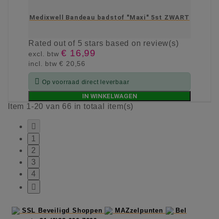
Medixwell Bandeau badstof "Maxi" 5st ZWART
Rated
out of 5 stars based on
review(s)
€ 16,99
excl. btw
incl. btw
€ 20,56

Op voorraad direct leverbaar
IN WINKELWAGEN
Item 1-20 van 66 in totaal item(s)

1
2
3
4

SSL Beveiligd Shoppen
MAZzelpunten
Bel