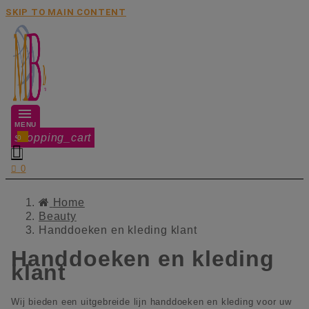
SKIP TO MAIN CONTENT
MENU
shopping_cart
0


0
Home
Beauty
Handdoeken en kleding klant
Handdoeken en kleding
klant
Wij bieden een uitgebreide lijn handdoeken en kleding voor uw