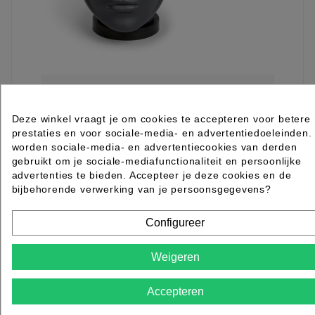
Baret haarnetjes gevouwen wit 100st
Deze winkel vraagt je om cookies te accepteren voor betere
prestaties en voor sociale-media- en advertentiedoeleinden.
Rated
out of 5 stars based on
review(s)
worden sociale-media- en advertentiecookies van derden
€ 3,99
excl. btw
gebruikt om je sociale-mediafunctionaliteit en persoonlijke
incl. btw
€ 4,83
advertenties te bieden. Accepteer je deze cookies en de
bijbehorende verwerking van je persoonsgegevens?

Op voorraad direct leverbaar
IN WINKELWAGEN
Configureer
Weigeren
Accepteren