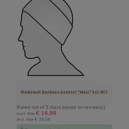
Medixwell Bandeau badstof "Maxi" 5st WIT
Rated
out of 5 stars based on
review(s)
€ 16,99
excl. btw
incl. btw
€ 20,56