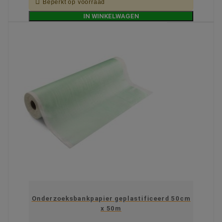

Beperkt op voorraad
IN WINKELWAGEN
Onderzoeksbankpapier geplastificeerd 50cm
x 50m