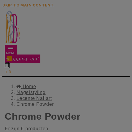
SKIP TO MAIN CONTENT
MENU
shopping_cart
0


0
Home
Nagelstyling
Lecente Nailart
Chrome Powder
Chrome Powder
Er zijn 6 producten.