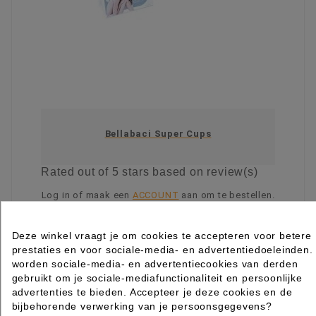
Bellabaci Super Cups
Rated
out of 5 stars based on
review(s)
Log in of maak een
ACCOUNT
aan om te bestellen.
KIES OPTIE
Deze winkel vraagt je om cookies te accepteren voor betere
prestaties en voor sociale-media- en advertentiedoeleinden.
worden sociale-media- en advertentiecookies van derden
gebruikt om je sociale-mediafunctionaliteit en persoonlijke
advertenties te bieden. Accepteer je deze cookies en de
bijbehorende verwerking van je persoonsgegevens?