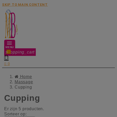
SKIP TO MAIN CONTENT
MENU
shopping_cart
0


0
Home
Massage
Cupping
Cupping
Er zijn 5 producten.
Sorteer op: