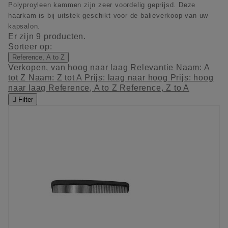
Polyproyleen kammen zijn zeer voordelig geprijsd. Deze
haarkam is bij uitstek geschikt voor de balieverkoop van uw
kapsalon.
Er zijn 9 producten.
Sorteer op:
Reference, A to Z
Verkopen, van hoog naar laag
Relevantie
Naam: A
tot Z
Naam: Z tot A
Prijs: laag naar hoog
Prijs: hoog
naar laag
Reference, A to Z
Reference, Z to A

Filter