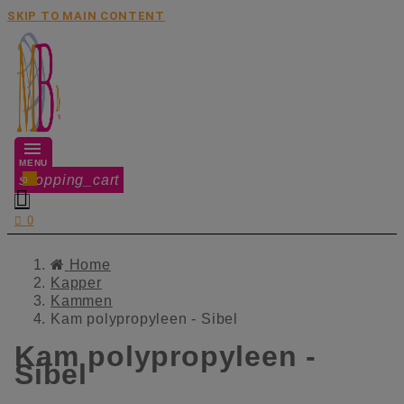
SKIP TO MAIN CONTENT
MENU
shopping_cart
0


0
Home
Kapper
Kammen
Kam polypropyleen - Sibel
Kam polypropyleen -
Sibel