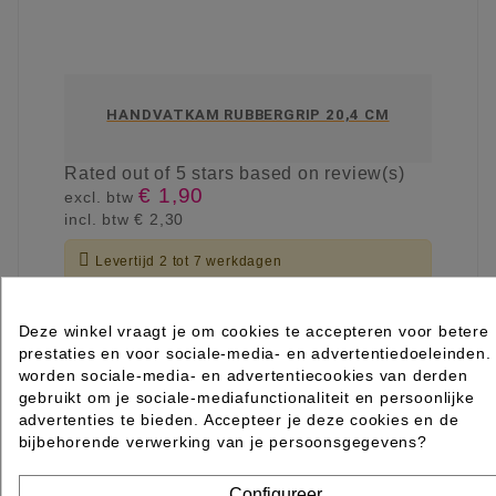
HANDVATKAM RUBBERGRIP 20,4 CM
Rated
out of 5 stars based on
review(s)
€ 1,90
excl. btw
incl. btw
€ 2,30

Levertijd 2 tot 7 werkdagen
IN WINKELWAGEN
Deze winkel vraagt je om cookies te accepteren voor betere
prestaties en voor sociale-media- en advertentiedoeleinden.
worden sociale-media- en advertentiecookies van derden
gebruikt om je sociale-mediafunctionaliteit en persoonlijke
advertenties te bieden. Accepteer je deze cookies en de
bijbehorende verwerking van je persoonsgegevens?
Configureer