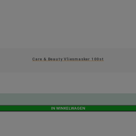
Care & Beauty Vliesmasker 100st
IN WINKELWAGEN