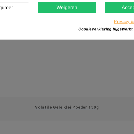
gureer
Weigeren
Accep
Privacy &
Cookieverklaring bijgewerkt
Volatile Gele Klei Poeder 150g