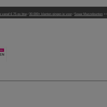
g vanaf € 75 ex btw
✅
30.000+ klanten gingen je voor
✅
Spaar Mazzelpunten
⭐⭐
es
EN