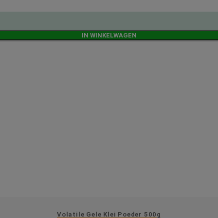
IN WINKELWAGEN
Volatile Gele Klei Poeder 500g