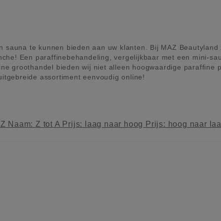
en sauna te kunnen bieden aan uw klanten. Bij MAZ Beautyland 
che! Een paraffinebehandeling, vergelijkbaar met een mini-sau
ne groothandel bieden wij niet alleen hoogwaardige paraffine 
tgebreide assortiment eenvoudig online!
 Z
Naam: Z tot A
Prijs: laag naar hoog
Prijs: hoog naar la