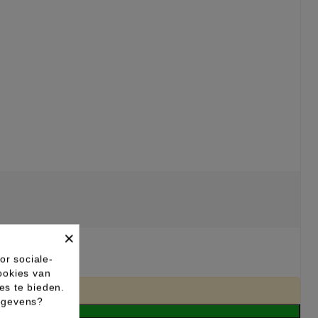
×
or sociale-
ookies van
es te bieden.
gegevens?