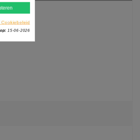
teren
 Cookiebeleid
 op:
15-06-2026