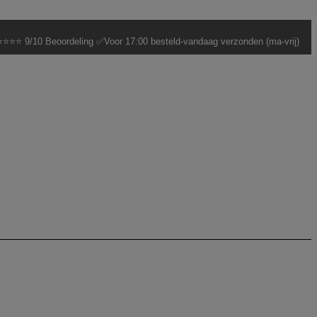
⭐⭐⭐ 9/10 Beoordeling ✅Voor 17:00 besteld-vandaag verzonden (ma-vrij)