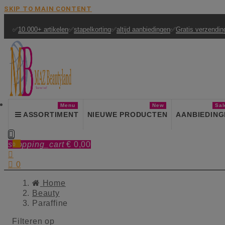
SKIP TO MAIN CONTENT
✅
10.000+ artikelen
✅
stapelkorting
✅
altijd aanbiedingen
✅
Gratis verzendin
Menu
New
Sal
ASSORTIMENT
NIEUWE PRODUCTEN
AANBIEDING

shopping_cart
€ 0,00
0


0
Home
Beauty
Paraffine
Filteren op