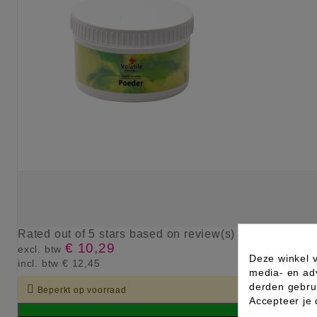
Rated
out of 5 stars based on
review(s)
€ 10,29
excl. btw
Deze winkel v
incl. btw
€ 12,45
media- en ad
derden gebrui

Beperkt op voorraad
Accepteer je