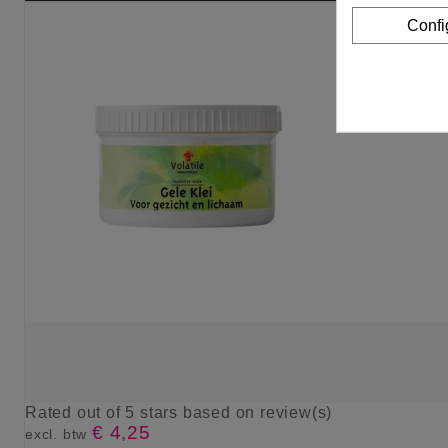
Confi
Rated
out of 5 stars based on
review(s)
€ 4,25
excl. btw