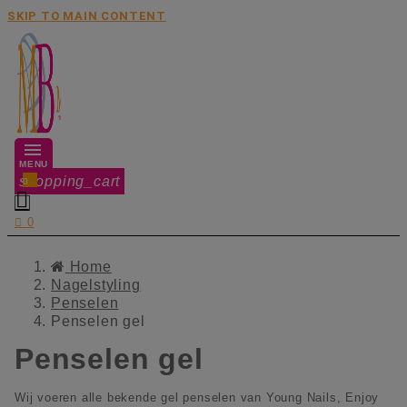
SKIP TO MAIN CONTENT
MENU
shopping_cart
0


0
Home
Nagelstyling
Penselen
Penselen gel
Penselen gel
Wij voeren alle bekende gel penselen van Young Nails, Enjoy