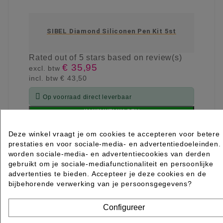
SIBEL Diamond Siliconen Pen Kit 5st
Rated
out of 5 stars based on
review(s)
€ 35,95
excl. btw
incl. btw
€ 43,50

Op voorraad direct leverbaar
IN WINKELWAGEN
Deze winkel vraagt je om cookies te accepteren voor betere
prestaties en voor sociale-media- en advertentiedoeleinden.
worden sociale-media- en advertentiecookies van derden
gebruikt om je sociale-mediafunctionaliteit en persoonlijke
advertenties te bieden. Accepteer je deze cookies en de
bijbehorende verwerking van je persoonsgegevens?
Configureer