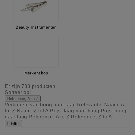
Beauty Instrumenten
Merkenshop
Er zijn 783 producten.
Sorteer op:
Reference, A to Z
Verkopen, van hoog naar laag
Relevantie
Naam: A
tot Z
Naam: Z tot A
Prijs: laag naar hoog
Prijs: hoog
naar laag
Reference, A to Z
Reference, Z to A

Filter