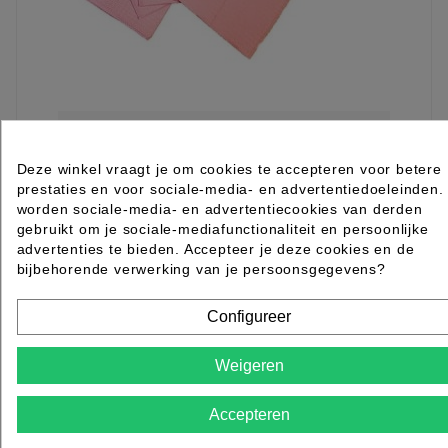
Podo Towels Roze 500st
Deze winkel vraagt je om cookies te accepteren voor betere
prestaties en voor sociale-media- en advertentiedoeleinden.
Rated
out of 5 stars based on
review(s)
worden sociale-media- en advertentiecookies van derden
€ 20,66
excl. btw
€ 22,95
gebruikt om je sociale-mediafunctionaliteit en persoonlijke
incl. btw
€ 25,00
27.78
advertenties te bieden. Accepteer je deze cookies en de
bijbehorende verwerking van je persoonsgegevens?

Op voorraad direct leverbaar
IN WINKELWAGEN
Configureer
-10%
Weigeren
Accepteren