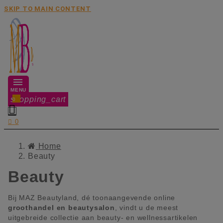
SKIP TO MAIN CONTENT
MENU
shopping_cart
0


0
Home
Beauty
Beauty
Bij MAZ Beautyland, dé toonaangevende online
groothandel en
beautysalon
, vindt u de meest
uitgebreide collectie aan beauty- en wellnessartikelen