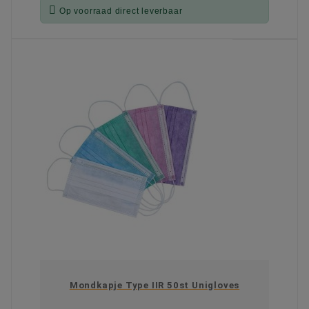

Op voorraad direct leverbaar
KIES OPTIE
Mondkapje Type IIR 50st Unigloves