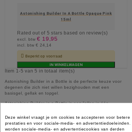
Astonishing Builder In A Bottle Opaque Pink
15ml
Rated
out of 5 stars based on
review(s)
€ 19,95
excl. btw
incl. btw
€ 24,14

Beperkt op voorraad
IN WINKELWAGEN
Item 1-5 van 5 in totaal item(s)
Astonishing Builder in a Bottle is de perfecte keuze voor
degenen die zich niet willen bezighouden met een
basisgel, gellak en topgel.
Astonishing Builder in a Bottle is een "alles in één
product"; basis, builder en topgel. Astonishing Builder in a
Bottle is een snel alternatief voor een sterke basis voor
Deze winkel vraagt je om cookies te accepteren voor betere
gellak, nagelversteviging of nagelverlening met
prestaties en voor sociale-media- en advertentiedoeleinden.
Astonishing Nail Forms of Astonishing Tips.
worden sociale-media- en advertentiecookies van derden