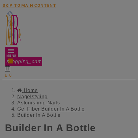
SKIP TO MAIN CONTENT
MENU
shopping_cart
0


0
Home
Nagelstyling
Astonishing Nails
Gel Fiber Builder In A Bottle
Builder In A Bottle
Builder In A Bottle