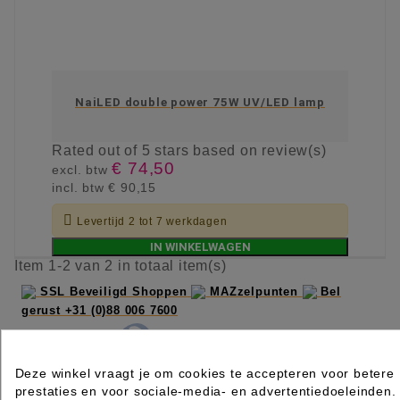
NaiLED double power 75W UV/LED lamp
Rated
out of 5 stars based on
review(s)
€ 74,50
excl. btw
incl. btw
€ 90,15

Levertijd 2 tot 7 werkdagen
IN WINKELWAGEN
Item 1-2 van 2 in totaal item(s)
SSL Beveiligd Shoppen
MAZzelpunten
Bel
gerust +31 (0)88 006 7600
Deze winkel vraagt je om cookies te accepteren voor betere
prestaties en voor sociale-media- en advertentiedoeleinden.