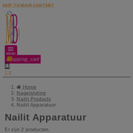
SKIP TO MAIN CONTENT
MENU
shopping_cart
0


0
Home
Nagelstyling
Nailit Products
Nailit Apparatuur
Nailit Apparatuur
Er zijn 2 producten.