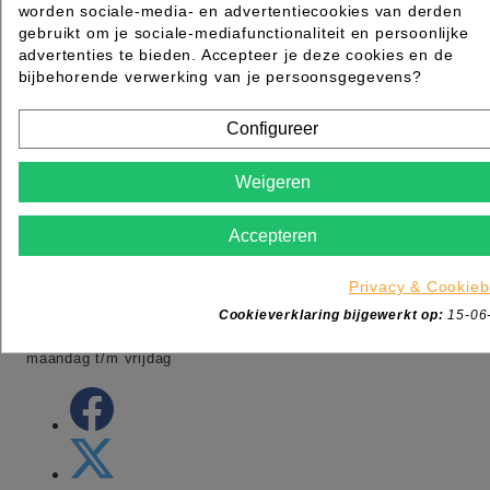
worden sociale-media- en advertentiecookies van derden
gebruikt om je sociale-mediafunctionaliteit en persoonlijke
MAZ Beautyland onderdeel van MSK
advertenties te bieden. Accepteer je deze cookies en de
Ambacht 6
bijbehorende verwerking van je persoonsgegevens?
5301KW Zaltbommel
Nederland
Configureer
Tel:
+31 (0)88 006 7600
Adres:
Ambacht 6 5301 KW Zaltbommel
Weigeren
Adres:
Dotterbloemstraat 20 3053 JV Rotterdam
Openingstijden winkel:
Accepteren
-maandag gesloten
-dinsdag t/m vrijdag van 09:00 tot 17:00
Privacy & Cookieb
-zaterdag van 09:00 tot 13:00
Cookieverklaring bijgewerkt op:
15-06
-Webshop order worden de gehele dag verwerkt van
maandag t/m vrijdag