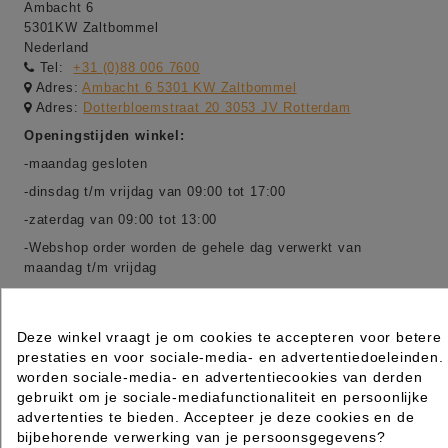
Ambacht 6
5301KW Zaltbommel
Nederland
Tel:
+31 (0)88 006 7600
Adres:
Ambacht 6 5301 KW Zaltbommel
Adres:
Dotterbloemstraat 20 3053 JV Rotterdam
Openingstijden winkel:
-maandag gesloten
-dinsdag t/m vrijdag van 09:00 tot 17:00
-zaterdag van 09:00 tot 13:00
-Webshop order worden de gehele dag verwerkt van
maandag t/m vrijdag
Deze winkel vraagt je om cookies te accepteren voor betere
prestaties en voor sociale-media- en advertentiedoeleinden.
worden sociale-media- en advertentiecookies van derden
gebruikt om je sociale-mediafunctionaliteit en persoonlijke
advertenties te bieden. Accepteer je deze cookies en de
bijbehorende verwerking van je persoonsgegevens?