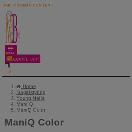
SKIP TO MAIN CONTENT
MENU
shopping_cart
0


0
Home
Nagelstyling
Young Nails
Mani Q
ManiQ Color
ManiQ Color