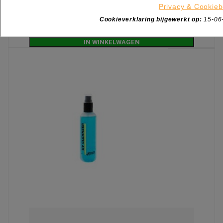
Privacy & Cookieb
incl. btw
€ 8,41
Cookieverklaring bijgewerkt op:
15-06

Beperkt op voorraad
IN WINKELWAGEN