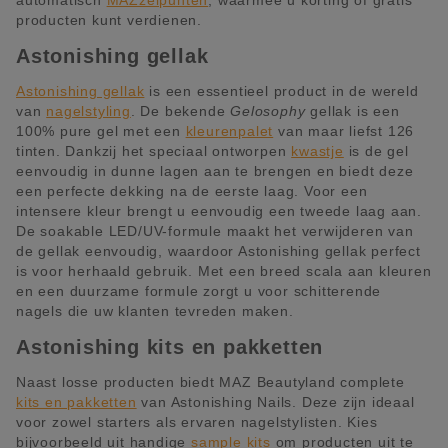
producten kunt verdienen.
Astonishing gellak
Astonishing gellak
is een essentieel product in de wereld
van
nagelstyling
. De bekende
Gelosophy
gellak is een
100% pure gel met een
kleurenpalet
van maar liefst 126
tinten. Dankzij het speciaal ontworpen
kwastje
is de gel
eenvoudig in dunne lagen aan te brengen en biedt deze
een perfecte dekking na de eerste laag. Voor een
intensere kleur brengt u eenvoudig een tweede laag aan.
De soakable LED/UV-formule maakt het verwijderen van
de gellak eenvoudig, waardoor Astonishing gellak perfect
is voor herhaald gebruik. Met een breed scala aan kleuren
en een duurzame formule zorgt u voor schitterende
nagels die uw klanten tevreden maken.
Astonishing kits en pakketten
Naast losse producten biedt MAZ Beautyland complete
kits en pakketten
van Astonishing Nails. Deze zijn ideaal
voor zowel starters als ervaren nagelstylisten. Kies
bijvoorbeeld uit handige
sample kits
om producten uit te