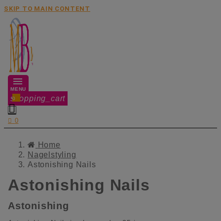
SKIP TO MAIN CONTENT
MENU
shopping_cart
0


0
Home
Nagelstyling
Astonishing Nails
Astonishing Nails
Astonishing