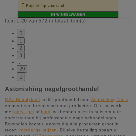

Beperkt op voorraad
IN WINKELWAGEN
Item 1-20 van 572 in totaal item(s)

1
2
3
…
29

Astonishing nagelgroothandel
MAZ Beautyland
is dé groothandel voor
Astonishing Nails
en biedt een breed scala aan producten. Of u nu werkt
met
acryl
,
gel
of
biab
, wij hebben alles in huis om u te
ondersteunen bij professionele nagelbehandelingen.
Bovendien koopt u eenvoudig alle producten groot in
tegen
voordelige prijzen
. Bij elke bestelling spaart u
automatisch
MAZzelpunten
, waarmee u korting of gratis