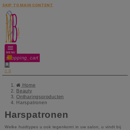
SKIP TO MAIN CONTENT
MENU
shopping_cart
0


0
Home
Beauty
Ontharingsproducten
Harspatronen
Harspatronen
Welke huidtypes u ook tegenkomt in uw salon, u vindt bij