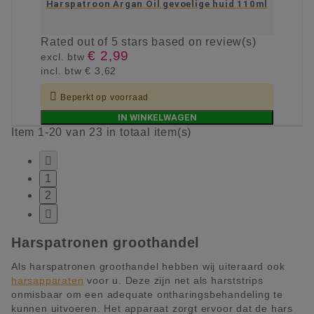
Harspatroon Argan Oil gevoelige huid 110ml
Rated
out of 5 stars based on
review(s)
€ 2,99
excl. btw
incl. btw
€ 3,62

Beperkt op voorraad
IN WINKELWAGEN
Item 1-20 van 23 in totaal item(s)

1
2

Harspatronen groothandel
Als harspatronen groothandel hebben wij uiteraard ook
harsapparaten
voor u. Deze zijn net als harststrips
onmisbaar om een adequate ontharingsbehandeling te
kunnen uitvoeren. Het apparaat zorgt ervoor dat de hars