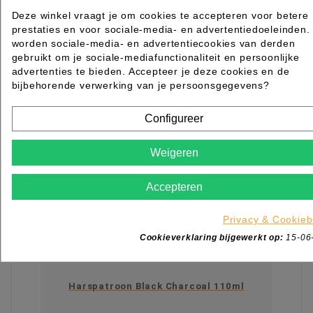

Beperkt op voorraad
Deze winkel vraagt je om cookies te accepteren voor betere
prestaties en voor sociale-media- en advertentiedoeleinden.
IN WINKELWAGEN
worden sociale-media- en advertentiecookies van derden
gebruikt om je sociale-mediafunctionaliteit en persoonlijke
advertenties te bieden. Accepteer je deze cookies en de
bijbehorende verwerking van je persoonsgegevens?
Configureer
Weigeren
Accepteren
Privacy & Cookieb
Cookieverklaring bijgewerkt op:
15-06
Harspatroon Black Charcoal 110ml