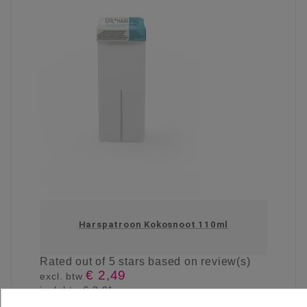
Harspatroon Kokosnoot 110ml
Rated
out of 5 stars based on
review(s)
€ 2,49
excl. btw
incl. btw
€ 3,01