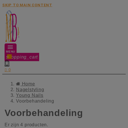
SKIP TO MAIN CONTENT
MENU
shopping_cart
0


0
Home
Nagelstyling
Young Nails
Voorbehandeling
Voorbehandeling
Er zijn 4 producten.