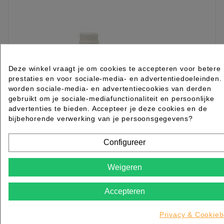
Deze winkel vraagt je om cookies te accepteren voor betere
prestaties en voor sociale-media- en advertentiedoeleinden.
worden sociale-media- en advertentiecookies van derden
gebruikt om je sociale-mediafunctionaliteit en persoonlijke
advertenties te bieden. Accepteer je deze cookies en de
bijbehorende verwerking van je persoonsgegevens?
Configureer
Young Nails ManiQ Cleanser 8oz
Weigeren
Accepteren
Rated
out of 5 stars based on
review(s)
€ 17,25
excl. btw
incl. btw
€ 20,87
Privacy & Cookieb