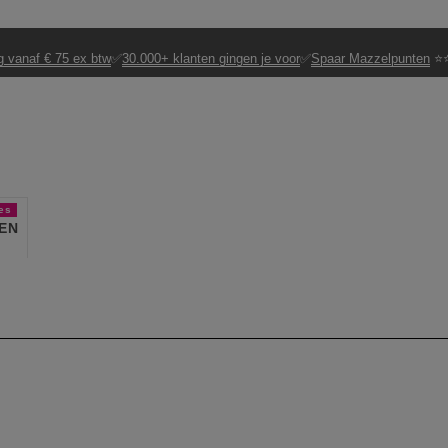
g vanaf € 75 ex btw
✅
30.000+ klanten gingen je voor
✅
Spaar Mazzelpunten
⭐⭐
es
EN