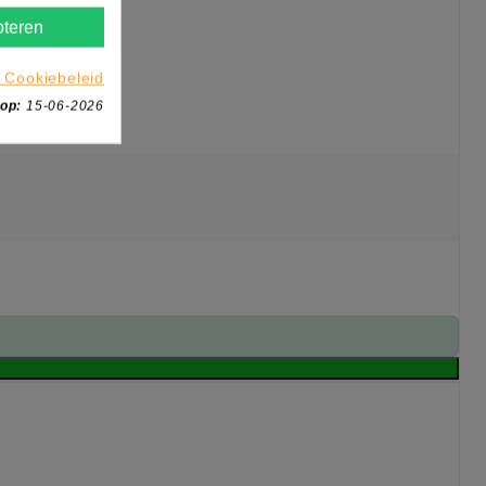
teren
 Cookiebeleid
 op:
15-06-2026