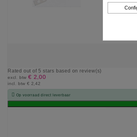
Confi
Rated
out of 5 stars based on
review(s)
€ 2,00
excl. btw
incl. btw
€ 2,42

Op voorraad direct leverbaar