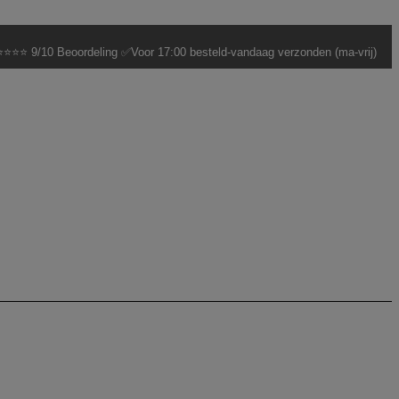
⭐⭐⭐ 9/10 Beoordeling ✅Voor 17:00 besteld-vandaag verzonden (ma-vrij)