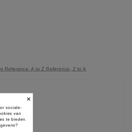
ag
Reference, A to Z
Reference, Z to A
×
or sociale-
ookies van
es te bieden.
gegevens?