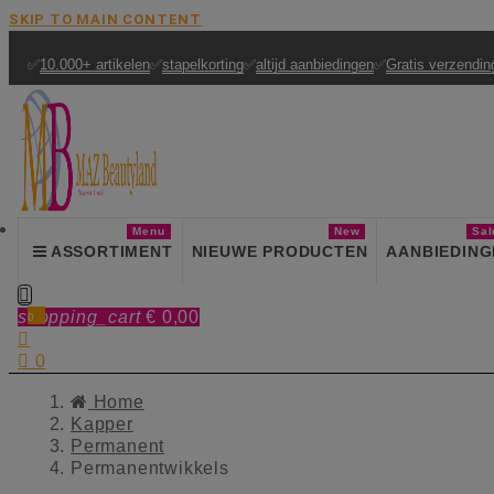
SKIP TO MAIN CONTENT
✅
10.000+ artikelen
✅
stapelkorting
✅
altijd aanbiedingen
✅
Gratis verzendin
Menu
New
Sal
ASSORTIMENT
NIEUWE PRODUCTEN
AANBIEDING

shopping_cart
€ 0,00
0


0
Home
Kapper
Permanent
Permanentwikkels