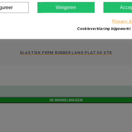
gureer
Weigeren
Accep
Privacy &
Cookieverklaring bijgewerkt
ELASTIEK PERM RUBBER LANG PLAT 50 STK
IN WINKELWAGEN