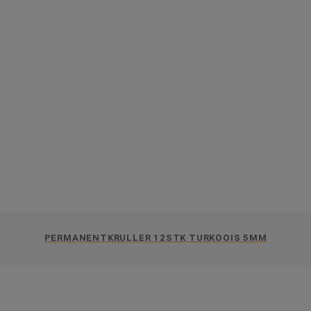
PERMANENTKRULLER 12STK TURKOOIS 5MM