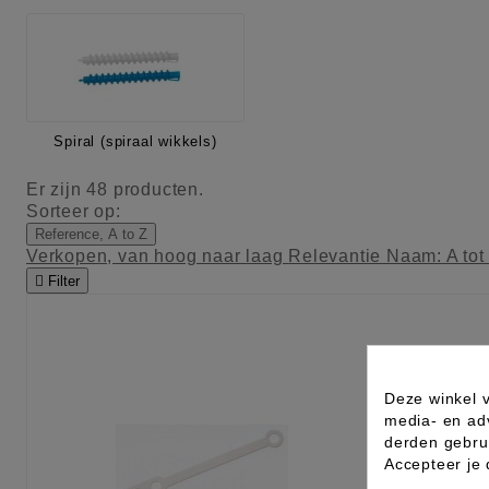
Spiral (spiraal wikkels)
Er zijn 48 producten.
Sorteer op:
Reference, A to Z
Verkopen, van hoog naar laag
Relevantie
Naam: A tot

Filter
Deze winkel v
media- en ad
derden gebrui
Accepteer je