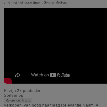
vind hiet het assortiment Swann Morton.
Er zijn 27 producten.
Sorteer op:
Reference, A to Z
Verkopen, van hoog naar laag
Relevantie
Naam: A