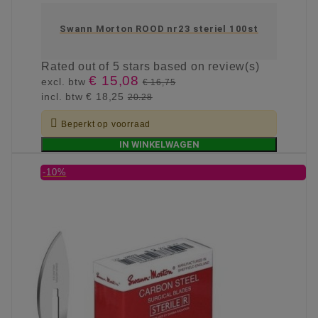
Swann Morton ROOD nr23 steriel 100st
Rated
out of 5 stars based on
review(s)
€ 15,08
excl. btw
€ 16,75
incl. btw
€ 18,25
20.28

Beperkt op voorraad
IN WINKELWAGEN
-10%