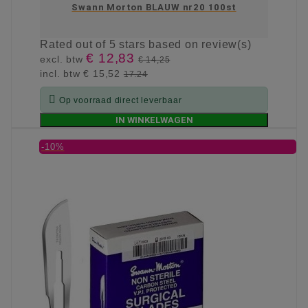
Swann Morton BLAUW nr20 100st
Rated
out of 5 stars based on
review(s)
€ 12,83
excl. btw
€ 14,25
incl. btw
€ 15,52
17.24

Op voorraad direct leverbaar
IN WINKELWAGEN
-10%