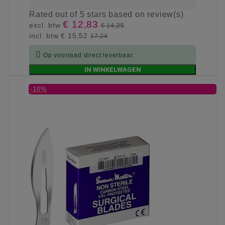
Rated
out of 5 stars based on
review(s)
€ 12,83
excl. btw
€ 14,25
incl. btw
€ 15,52
17.24

Op voorraad direct leverbaar
IN WINKELWAGEN
-10%