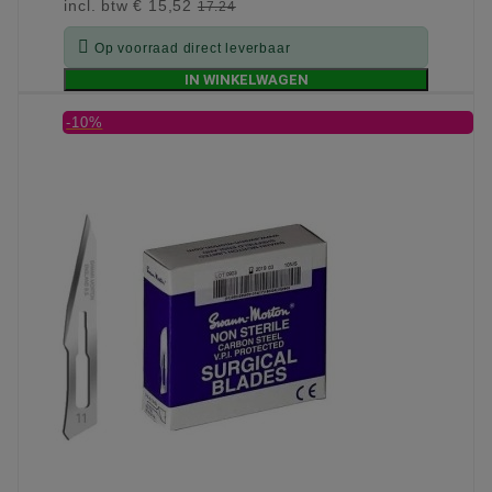
incl. btw
€ 15,52
17.24

Op voorraad direct leverbaar
IN WINKELWAGEN
-10%