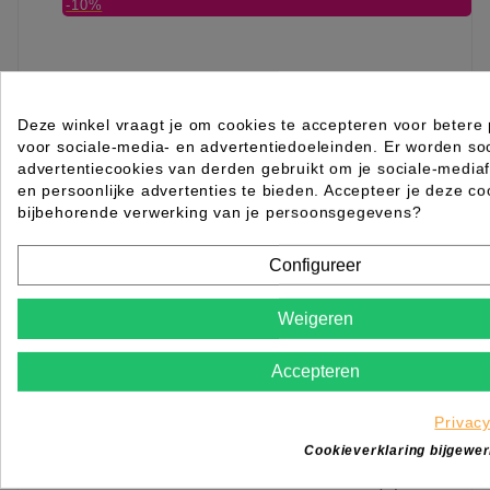
-10%
Deze winkel vraagt je om cookies te accepteren voor betere 
voor sociale-media- en advertentiedoeleinden. Er worden so
advertentiecookies van derden gebruikt om je sociale-mediafu
en persoonlijke advertenties te bieden. Accepteer je deze co
bijbehorende verwerking van je persoonsgegevens?
Configureer
Weigeren
Accepteren
Privac
Swann Morton ROOD nr11 steriel 100st
Cookieverklaring bijgewer
Rated
out of 5 stars based on
review(s)