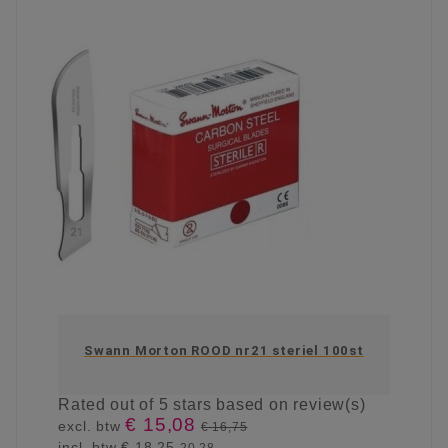
Swann Morton ROOD nr21 steriel 100st
Rated
out of 5 stars based on
review(s)
€ 15,08
excl. btw
€ 16,75
incl. btw
€ 18,25
20.28