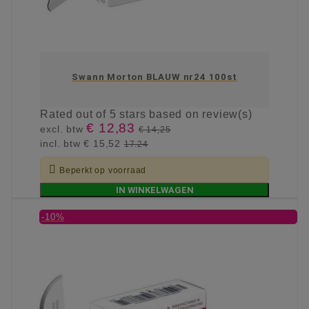
Swann Morton BLAUW nr24 100st
Rated
out of 5 stars based on
review(s)
€ 12,83
excl. btw
€ 14,25
incl. btw
€ 15,52
17.24

Beperkt op voorraad
IN WINKELWAGEN
-10%