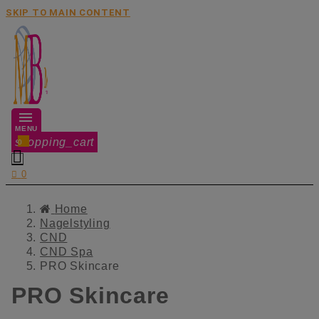
SKIP TO MAIN CONTENT
MENU
shopping_cart
0


0
Home
Nagelstyling
CND
CND Spa
PRO Skincare
PRO Skincare