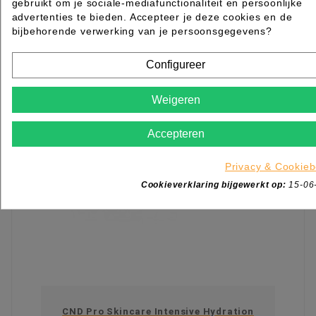
gebruikt om je sociale-mediafunctionaliteit en persoonlijke
Log in of maak een
ACCOUNT
aan om te bestellen.
advertenties te bieden. Accepteer je deze cookies en de
bijbehorende verwerking van je persoonsgegevens?
KIES OPTIE
Configureer
Weigeren
Accepteren
Privacy & Cookieb
Cookieverklaring bijgewerkt op:
15-06
CND Pro Skincare Intensive Hydration