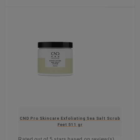
KIES OPTIE
CND Pro Skincare Exfoliating Sea Salt Scrub
Feet 511 gr
Rated
out of 5 stars based on
review(s)