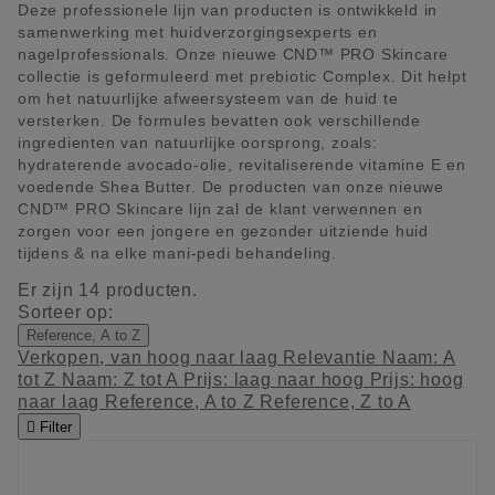
Deze professionele lijn van producten is ontwikkeld in
samenwerking met huidverzorgingsexperts en
nagelprofessionals. Onze nieuwe CND™ PRO Skincare
collectie is geformuleerd met prebiotic Complex. Dit helpt
om het natuurlijke afweersysteem van de huid te
versterken. De formules bevatten ook verschillende
ingredienten van natuurlijke oorsprong, zoals:
hydraterende avocado-olie, revitaliserende vitamine E en
voedende Shea Butter. De producten van onze nieuwe
CND™ PRO Skincare lijn zal de klant verwennen en
zorgen voor een jongere en gezonder uitziende huid
tijdens & na elke mani-pedi behandeling.
Er zijn 14 producten.
Sorteer op:
Reference, A to Z
Verkopen, van hoog naar laag
Relevantie
Naam: A
tot Z
Naam: Z tot A
Prijs: laag naar hoog
Prijs: hoog
naar laag
Reference, A to Z
Reference, Z to A

Filter