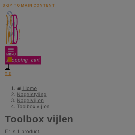
SKIP TO MAIN CONTENT
MENU
shopping_cart
0


0
Home
Nagelstyling
Nagelvijlen
Toolbox vijlen
Toolbox vijlen
Er is 1 product.