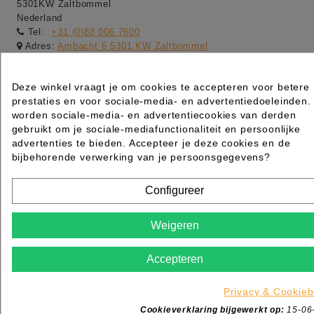
5301KW Zaltbommel
Nederland
Tel:
+31 (0)88 006 7600
Adres:
Ambacht 6 5301 KW Zaltbommel
Adres:
Dotterbloemstraat 20 3053 JV Rotterdam
Openingstijden winkel:
Deze winkel vraagt je om cookies te accepteren voor betere
-maandag gesloten
prestaties en voor sociale-media- en advertentiedoeleinden.
worden sociale-media- en advertentiecookies van derden
-dinsdag t/m vrijdag van 09:00 tot 17:00
gebruikt om je sociale-mediafunctionaliteit en persoonlijke
-zaterdag van 09:00 tot 13:00
advertenties te bieden. Accepteer je deze cookies en de
bijbehorende verwerking van je persoonsgegevens?
-Webshop order worden de gehele dag verwerkt van
maandag t/m vrijdag
Configureer
Weigeren
Accepteren
Privacy & Cookieb
Cookieverklaring bijgewerkt op:
15-06