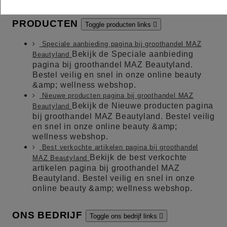
PRODUCTEN
Toggle producten links

Speciale aanbieding pagina bij groothandel MAZ
Bekijk de Speciale aanbieding
Beautyland
pagina bij groothandel MAZ Beautyland.
Bestel veilig en snel in onze online beauty
&amp; wellness webshop.
Nieuwe producten pagina bij groothandel MAZ
Bekijk de Nieuwe producten pagina
Beautyland
bij groothandel MAZ Beautyland. Bestel veilig
en snel in onze online beauty &amp;
wellness webshop.
Best verkochte artikelen pagina bij groothandel
Bekijk de best verkochte
MAZ Beautyland
artikelen pagina bij groothandel MAZ
Beautyland. Bestel veilig en snel in onze
online beauty &amp; wellness webshop.
ONS BEDRIJF
Toggle ons bedrijf links
