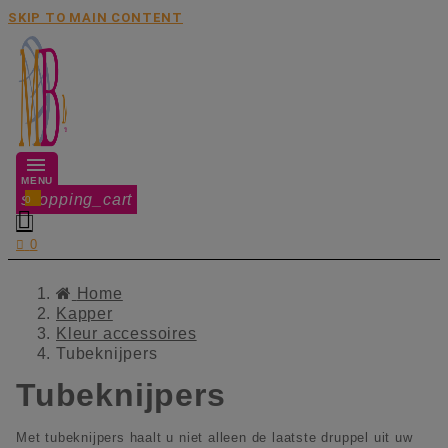
SKIP TO MAIN CONTENT
MENU
shopping_cart
0


0
Home
Kapper
Kleur accessoires
Tubeknijpers
Tubeknijpers
Met tubeknijpers haalt u niet alleen de laatste druppel uit uw