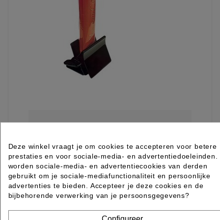
TUBE KNIJPER KM ZWART MET SLEUTEL
Deze winkel vraagt je om cookies te accepteren voor betere
Rated
out of 5 stars based on
review(s)
prestaties en voor sociale-media- en advertentiedoeleinden.
€ 5,65
excl. btw
worden sociale-media- en advertentiecookies van derden
incl. btw
€ 6,84
gebruikt om je sociale-mediafunctionaliteit en persoonlijke
advertenties te bieden. Accepteer je deze cookies en de

Levertijd 2 tot 7 werkdagen
bijbehorende verwerking van je persoonsgegevens?
IN WINKELWAGEN
Item 1-3 van 3 in totaal item(s)
Configureer