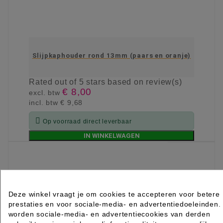
Slijpkaphouder rond 13mm (paars en oranje)
Rated
out of 5 stars based on
review(s)
€ 8,00
excl. btw
incl. btw
€ 9,68

Op voorraad direct leverbaar
IN WINKELWAGEN
Deze winkel vraagt je om cookies te accepteren voor betere
prestaties en voor sociale-media- en advertentiedoeleinden.
worden sociale-media- en advertentiecookies van derden