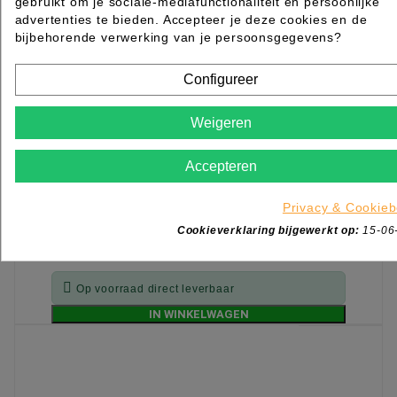
gebruikt om je sociale-mediafunctionaliteit en persoonlijke
advertenties te bieden. Accepteer je deze cookies en de
bijbehorende verwerking van je persoonsgegevens?
Configureer
Weigeren
Accepteren
Podo Slijpkaphouder gummi spits 13mm
Privacy & Cookieb
Rated
out of 5 stars based on
review(s)
Cookieverklaring bijgewerkt op:
15-06
€ 9,14
excl. btw
incl. btw
€ 11,06

Op voorraad direct leverbaar
IN WINKELWAGEN