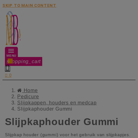
SKIP TO MAIN CONTENT
MENU
shopping_cart
0


0
Home
Pedicure
Slijpkappen, houders en medcap
Slijpkaphouder Gummi
Slijpkaphouder Gummi
Slijpkap houder (gummi) voor het gebruik van slijpkapjes.