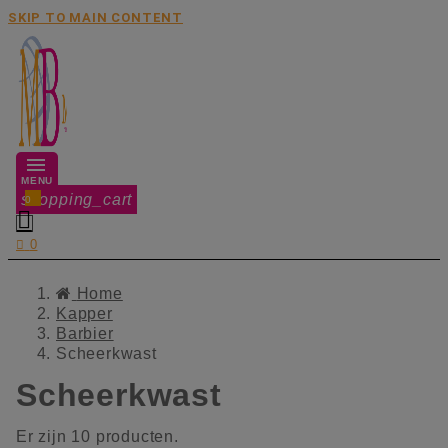
SKIP TO MAIN CONTENT
MENU
shopping_cart
0


0
Home
Kapper
Barbier
Scheerkwast
Scheerkwast
Er zijn 10 producten.