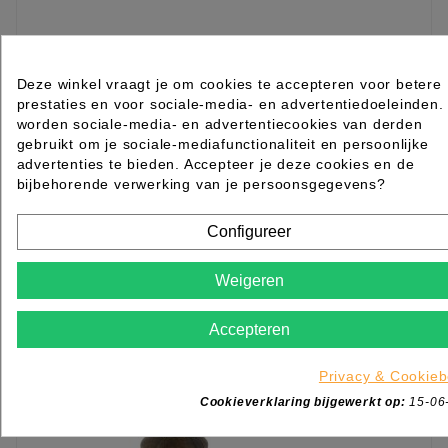
Techno Elegance Synth Shaving Brush
Deze winkel vraagt je om cookies te accepteren voor betere
Barburys
prestaties en voor sociale-media- en advertentiedoeleinden.
worden sociale-media- en advertentiecookies van derden
Rated
out of 5 stars based on
review(s)
gebruikt om je sociale-mediafunctionaliteit en persoonlijke
€ 27,05
advertenties te bieden. Accepteer je deze cookies en de
excl. btw
bijbehorende verwerking van je persoonsgegevens?
incl. btw
€ 32,73

Levertijd 2 tot 7 werkdagen
Configureer
IN WINKELWAGEN
Weigeren
Accepteren
Privacy & Cookieb
Cookieverklaring bijgewerkt op:
15-06