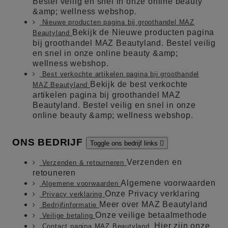
Bestel veilig en snel in onze online beauty
&amp; wellness webshop.
Nieuwe producten pagina bij groothandel MAZ
Bekijk de Nieuwe producten pagina
Beautyland
bij groothandel MAZ Beautyland. Bestel veilig
en snel in onze online beauty &amp;
wellness webshop.
Best verkochte artikelen pagina bij groothandel
Bekijk de best verkochte
MAZ Beautyland
artikelen pagina bij groothandel MAZ
Beautyland. Bestel veilig en snel in onze
online beauty &amp; wellness webshop.
ONS BEDRIJF
Toggle ons bedrijf links

Verzenden en
Verzenden & retourneren
retouneren
Algemene voorwaarden
Algemene voorwaarden
Onze Privacy verklaring
Privacy verklaring
Meer over MAZ Beautyland
Bedrijfinformatie
Onze veilige betaalmethode
Veilige betaling
Hier zijn onze
Contact pagina MAZ Beautyland.