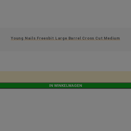
Young Nails Freesbit Large Barrel Cross Cut Medium
IN WINKELWAGEN