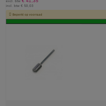
€ 41,35
excl. btw
incl. btw
€ 50,03

Beperkt op voorraad