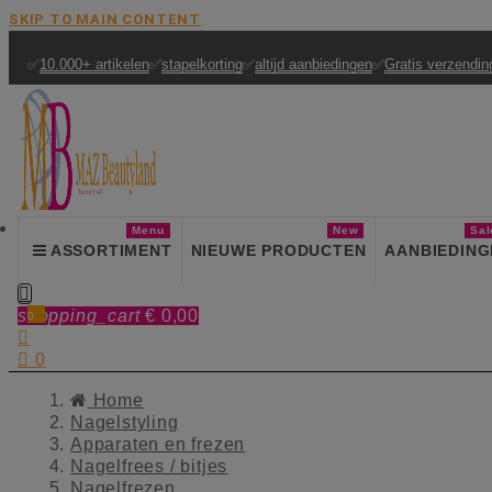
SKIP TO MAIN CONTENT
✅
10.000+ artikelen
✅
stapelkorting
✅
altijd aanbiedingen
✅
Gratis verzendin
Menu
New
Sal
ASSORTIMENT
NIEUWE PRODUCTEN
AANBIEDING

shopping_cart
€ 0,00
0


0
Home
Nagelstyling
Apparaten en frezen
Nagelfrees / bitjes
Nagelfrezen