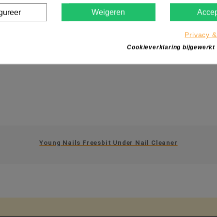
gureer
Weigeren
Accep
Privacy &
Cookieverklaring bijgewerkt
Young Nails Freesbit Under Nail Cleaner