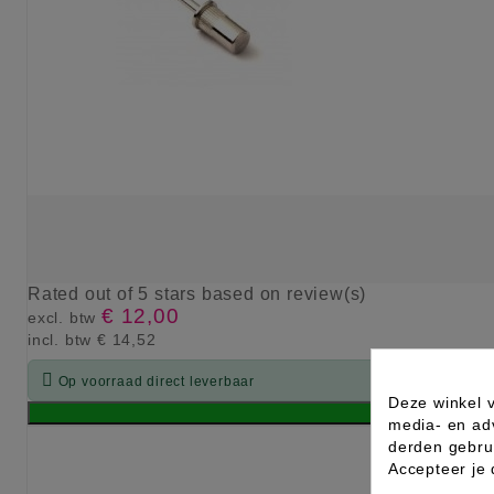
Rated
out of 5 stars based on
review(s)
€ 12,00
excl. btw
incl. btw
€ 14,52

Op voorraad direct leverbaar
Deze winkel v
media- en ad
derden gebrui
Accepteer je