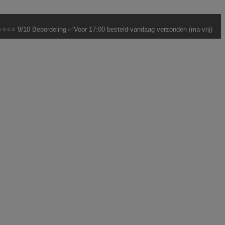
⭐⭐⭐ 9/10 Beoordeling ✅Voor 17:00 besteld-vandaag verzonden (ma-vrij)