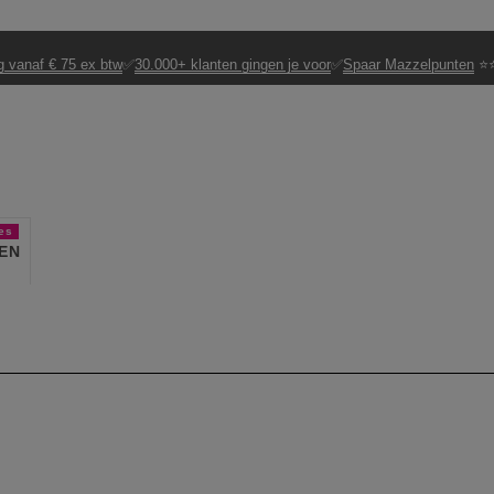
g vanaf € 75 ex btw
✅
30.000+ klanten gingen je voor
✅
Spaar Mazzelpunten
⭐⭐
es
EN