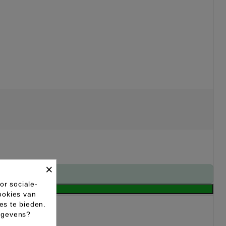
×
or sociale-
ookies van
es te bieden.
gegevens?