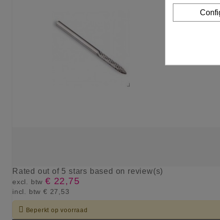
Confi
Rated
out of 5 stars based on
review(s)
€ 22,75
excl. btw
incl. btw
€ 27,53

Beperkt op voorraad