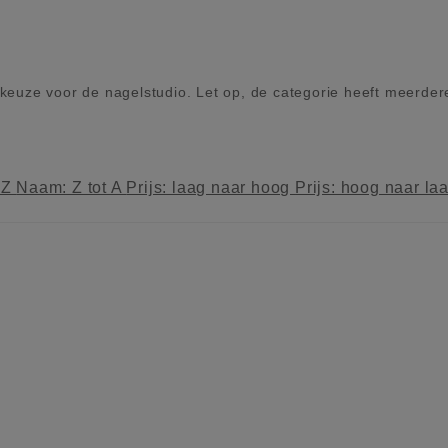
keuze voor de nagelstudio. Let op, de categorie heeft meerder
 Z
Naam: Z tot A
Prijs: laag naar hoog
Prijs: hoog naar la