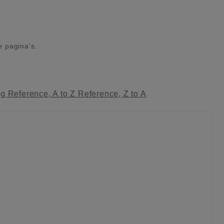
e pagina's.
ag
Reference, A to Z
Reference, Z to A