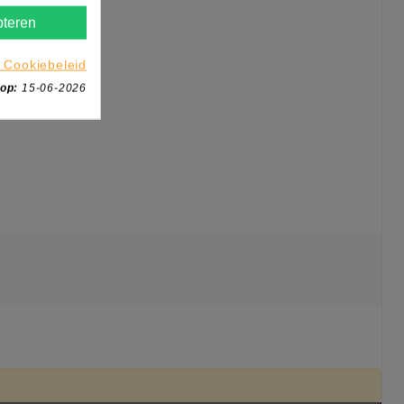
teren
 Cookiebeleid
 op:
15-06-2026