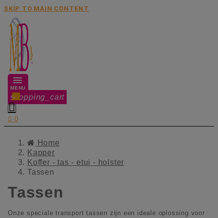
SKIP TO MAIN CONTENT
MENU
shopping_cart
0


0
Home
Kapper
Koffer - tas - etui - holster
Tassen
Tassen
Onze speciale transport tassen zijn een ideale oplossing voor