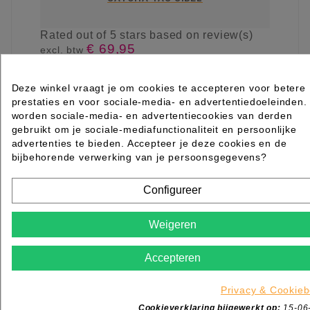
Rated
out of 5 stars based on
review(s)
€ 69,95
excl. btw
incl. btw
€ 84,64
Deze winkel vraagt je om cookies te accepteren voor betere

Levertijd 2 tot 7 werkdagen
prestaties en voor sociale-media- en advertentiedoeleinden.
IN WINKELWAGEN
worden sociale-media- en advertentiecookies van derden
gebruikt om je sociale-mediafunctionaliteit en persoonlijke
advertenties te bieden. Accepteer je deze cookies en de
bijbehorende verwerking van je persoonsgegevens?
Configureer
Weigeren
Accepteren
Privacy & Cookieb
Cookieverklaring bijgewerkt op:
15-06