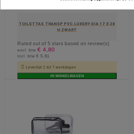
TOILETTAS TRANSP PVC LUXERY DIA 17 X 28
H ZWART
Rated
out of 5 stars based on
review(s)
€ 4,80
excl. btw
incl. btw
€ 5,81

Levertijd 2 tot 7 werkdagen
IN WINKELWAGEN