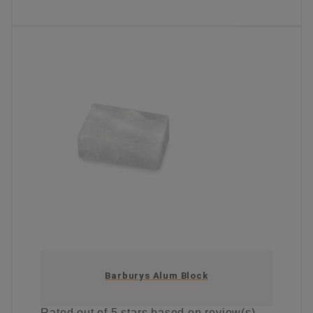
KIES OPTIE
Barburys Alum Block
Rated
out of 5 stars based on
review(s)