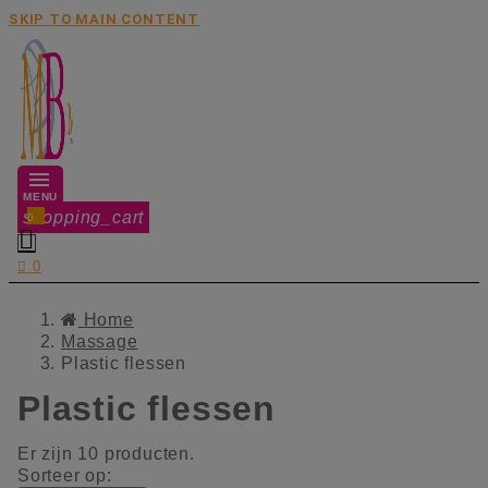
SKIP TO MAIN CONTENT
MENU
shopping_cart
0


0
Home
Massage
Plastic flessen
Plastic flessen
Er zijn 10 producten.
Sorteer op: