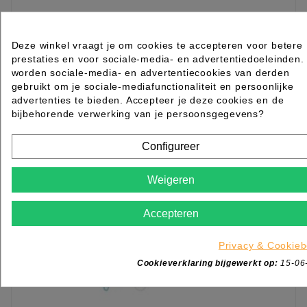
Shampoo Fles 1ltr
Deze winkel vraagt je om cookies te accepteren voor betere
prestaties en voor sociale-media- en advertentiedoeleinden.
worden sociale-media- en advertentiecookies van derden
Rated
out of 5 stars based on
review(s)
gebruikt om je sociale-mediafunctionaliteit en persoonlijke
€ 4,09
excl. btw
advertenties te bieden. Accepteer je deze cookies en de
incl. btw
€ 4,95
bijbehorende verwerking van je persoonsgegevens?

Beperkt op voorraad
Configureer
IN WINKELWAGEN
Weigeren
Accepteren
Privacy & Cookieb
Cookieverklaring bijgewerkt op:
15-06