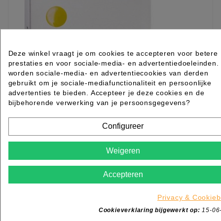
Deze winkel vraagt je om cookies te accepteren voor betere
prestaties en voor sociale-media- en advertentiedoeleinden.
worden sociale-media- en advertentiecookies van derden
gebruikt om je sociale-mediafunctionaliteit en persoonlijke
advertenties te bieden. Accepteer je deze cookies en de
bijbehorende verwerking van je persoonsgegevens?
Configureer
Mesitran Soft Wondgel 10 x 1gr
Weigeren
Rated
out of 5 stars based on
review(s)
€ 3,25
Accepteren
excl. btw
incl. btw
€ 3,93
Privacy & Cookieb

Levertijd 2 tot 7 werkdagen
Cookieverklaring bijgewerkt op:
15-06
IN WINKELWAGEN