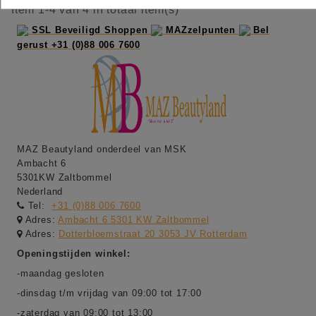
Item 1-4 van 4 in totaal item(s)
SSL Beveiligd Shoppen
MAZzelpunten
Bel
gerust +31 (0)88 006 7600
MAZ Beautyland onderdeel van MSK
Ambacht 6
5301KW Zaltbommel
Nederland
Tel:
+31 (0)88 006 7600
Adres:
Ambacht 6 5301 KW Zaltbommel
Adres:
Dotterbloemstraat 20 3053 JV Rotterdam
Openingstijden winkel:
-maandag gesloten
-dinsdag t/m vrijdag van 09:00 tot 17:00
-zaterdag van 09:00 tot 13:00