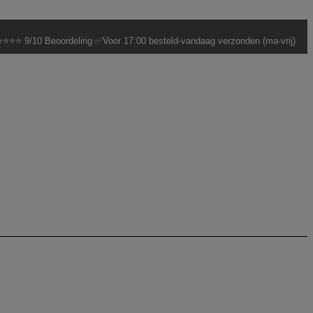
⭐⭐⭐ 9/10 Beoordeling ✅Voor 17:00 besteld-vandaag verzonden (ma-vrij)