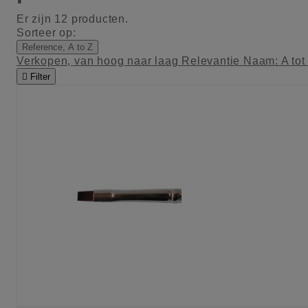
Er zijn 12 producten.
Sorteer op:
Reference, A to Z
Verkopen, van hoog naar laag
Relevantie
Naam: A tot

Filter