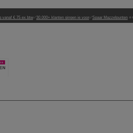
g vanaf € 75 ex btw
✅
30.000+ klanten gingen je voor
✅
Spaar Mazzelpunten
⭐⭐
es
EN