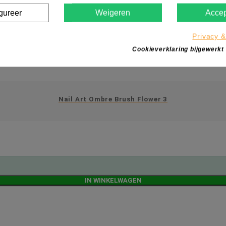
gureer
Weigeren
Accep
Privacy &
Cookieverklaring bijgewerkt
Nail Art Ombre Brush Flower 3
IN WINKELWAGEN