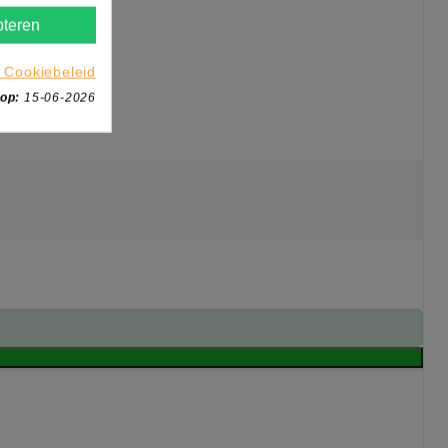
teren
 Cookiebeleid
 op:
15-06-2026