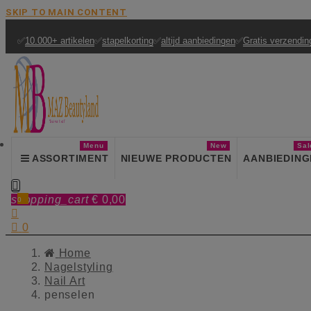
SKIP TO MAIN CONTENT
✅
10.000+ artikelen
✅
stapelkorting
✅
altijd aanbiedingen
✅
Gratis verzendin
Menu
New
Sal
ASSORTIMENT
NIEUWE PRODUCTEN
AANBIEDING

shopping_cart
€ 0,00
0


0
Home
Nagelstyling
Nail Art
penselen