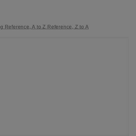
ag
Reference, A to Z
Reference, Z to A