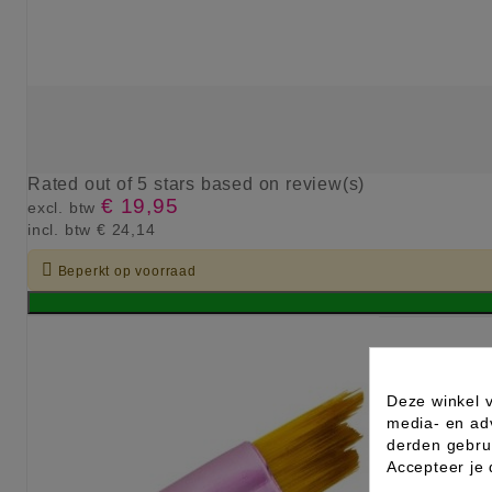
Rated
out of 5 stars based on
review(s)
€ 19,95
excl. btw
incl. btw
€ 24,14

Beperkt op voorraad
Deze winkel v
media- en ad
derden gebrui
Accepteer je