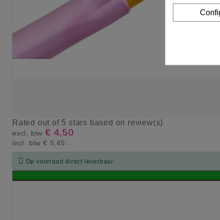
Confi
Rated
out of 5 stars based on
review(s)
€ 4,50
excl. btw
incl. btw
€ 5,45

Op voorraad direct leverbaar