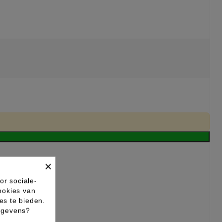
×
or sociale-
ookies van
es te bieden.
gegevens?