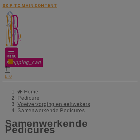
SKIP TO MAIN CONTENT
MENU
shopping_cart
0


0
Home
Pedicure
Voetverzorging en eeltwekers
Samenwerkende Pedicures
Samenwerkende
Pedicures