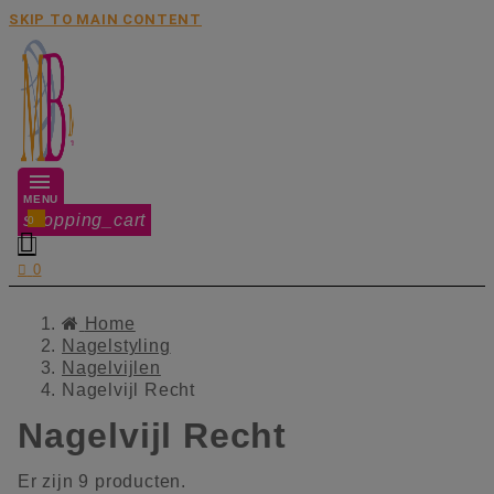
SKIP TO MAIN CONTENT
MENU
shopping_cart
0


0
Home
Nagelstyling
Nagelvijlen
Nagelvijl Recht
Nagelvijl Recht
Er zijn 9 producten.