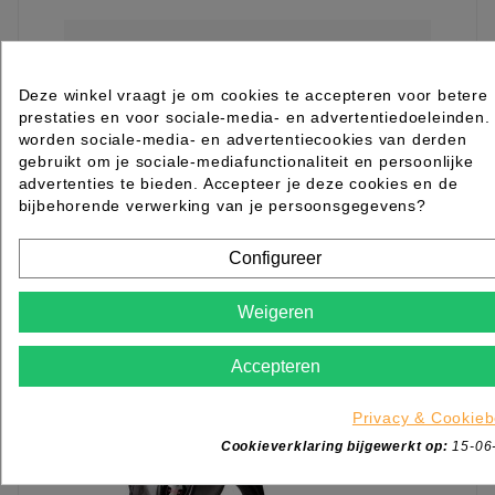
CLIMACO ULTRON ENKEL KAP ZWART VR
VOETSTUK
Deze winkel vraagt je om cookies te accepteren voor betere
prestaties en voor sociale-media- en advertentiedoeleinden.
Rated
out of 5 stars based on
review(s)
worden sociale-media- en advertentiecookies van derden
€ 1.499,95
excl. btw
gebruikt om je sociale-mediafunctionaliteit en persoonlijke
incl. btw
€ 1.814,94
advertenties te bieden. Accepteer je deze cookies en de
bijbehorende verwerking van je persoonsgegevens?

Levertijd 2 tot 7 werkdagen
IN WINKELWAGEN
Configureer
Weigeren
Accepteren
Privacy & Cookieb
Cookieverklaring bijgewerkt op:
15-06