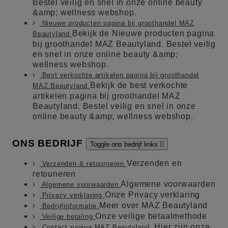
Bestel veilig en snel in onze online beauty
&amp; wellness webshop.
Nieuwe producten pagina bij groothandel MAZ
Bekijk de Nieuwe producten pagina
Beautyland
bij groothandel MAZ Beautyland. Bestel veilig
en snel in onze online beauty &amp;
wellness webshop.
Best verkochte artikelen pagina bij groothandel
Bekijk de best verkochte
MAZ Beautyland
artikelen pagina bij groothandel MAZ
Beautyland. Bestel veilig en snel in onze
online beauty &amp; wellness webshop.
ONS BEDRIJF
Toggle ons bedrijf links

Verzenden en
Verzenden & retourneren
retouneren
Algemene voorwaarden
Algemene voorwaarden
Onze Privacy verklaring
Privacy verklaring
Meer over MAZ Beautyland
Bedrijfinformatie
Onze veilige betaalmethode
Veilige betaling
Hier zijn onze
Contact pagina MAZ Beautyland.