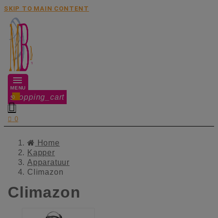
SKIP TO MAIN CONTENT
MENU
shopping_cart
0


0
Home
Kapper
Apparatuur
Climazon
Climazon