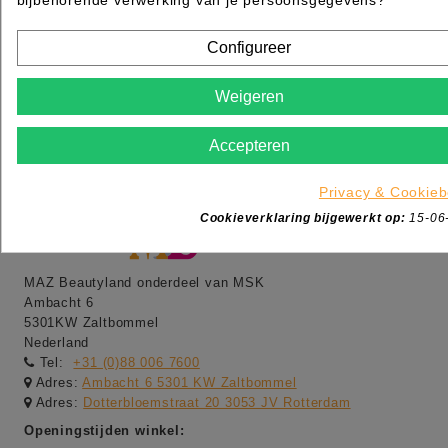

Op voorraad direct leverbaar
Configureer
IN WINKELWAGEN
Item 1-3 van 3 in totaal item(s)
Weigeren
SSL Beveiligd Shoppen
MAZzelpunten
Bel
gerust +31 (0)88 006 7600
Accepteren
Privacy & Cookieb
Cookieverklaring bijgewerkt op:
15-06
MAZ Beautyland onderdeel van MSK
Ambacht 6
5301KW Zaltbommel
Nederland
Tel:
+31 (0)88 006 7600
Adres:
Ambacht 6 5301 KW Zaltbommel
Adres:
Dotterbloemstraat 20 3053 JV Rotterdam
Openingstijden winkel: