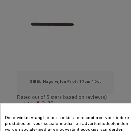
SIBEL Nagelvijlen Profi 17cm 10st
Rated
out of 5 stars based on
review(s)
€ 3,29
excl. btw
incl. btw
€ 3,98
Deze winkel vraagt je om cookies te accepteren voor betere

Beperkt op voorraad
prestaties en voor sociale-media- en advertentiedoeleinden.
IN WINKELWAGEN
worden sociale-media- en advertentiecookies van derden