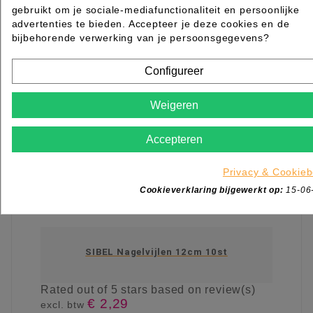
gebruikt om je sociale-mediafunctionaliteit en persoonlijke
advertenties te bieden. Accepteer je deze cookies en de
bijbehorende verwerking van je persoonsgegevens?
Configureer
Weigeren
Accepteren
Privacy & Cookieb
Cookieverklaring bijgewerkt op:
15-06
SIBEL Nagelvijlen 12cm 10st
Rated
out of 5 stars based on
review(s)
€ 2,29
excl. btw