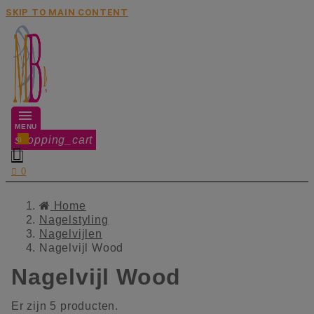
SKIP TO MAIN CONTENT
MENU
shopping_cart
0


0
Home
Nagelstyling
Nagelvijlen
Nagelvijl Wood
Nagelvijl Wood
Er zijn 5 producten.