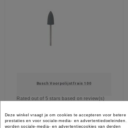
Busch Voorpolijstfrais 100
Rated
out of 5 stars based on
review(s)
€ 3,35
excl. btw
incl. btw
€ 4,05
Deze winkel vraagt je om cookies te accepteren voor betere
prestaties en voor sociale-media- en advertentiedoeleinden.

Op voorraad direct leverbaar
worden sociale-media- en advertentiecookies van derden