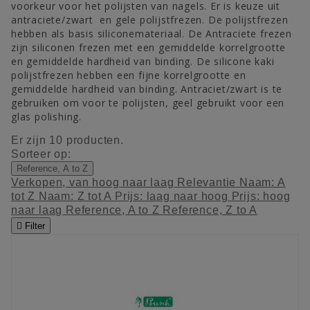
voorkeur voor het polijsten van nagels. Er is keuze uit
antraciete/zwart en gele polijstfrezen. De polijstfrezen
hebben als basis siliconemateriaal. De Antraciete frezen
zijn siliconen frezen met een gemiddelde korrelgrootte
en gemiddelde hardheid van binding. De silicone kaki
polijstfrezen hebben een fijne korrelgrootte en
gemiddelde hardheid van binding. Antraciet/zwart is te
gebruiken om voor te polijsten, geel gebruikt voor een
glas polishing.
Er zijn 10 producten.
Sorteer op:
Reference, A to Z
Verkopen, van hoog naar laag
Relevantie
Naam: A
tot Z
Naam: Z tot A
Prijs: laag naar hoog
Prijs: hoog
naar laag
Reference, A to Z
Reference, Z to A

Filter