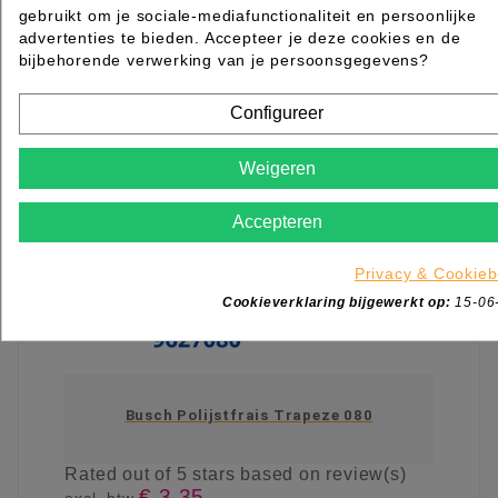
IN WINKELWAGEN
gebruikt om je sociale-mediafunctionaliteit en persoonlijke
advertenties te bieden. Accepteer je deze cookies en de
bijbehorende verwerking van je persoonsgegevens?
Configureer
Weigeren
Accepteren
Privacy & Cookieb
Cookieverklaring bijgewerkt op:
15-06
Busch Polijstfrais Trapeze 080
Rated
out of 5 stars based on
review(s)
€ 3,35