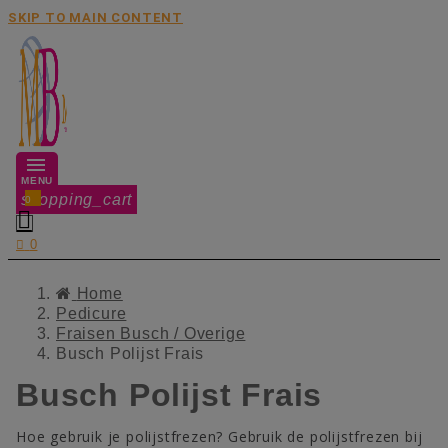
SKIP TO MAIN CONTENT
MENU
shopping_cart
0


0
Home
Pedicure
Fraisen Busch / Overige
Busch Polijst Frais
Busch Polijst Frais
Hoe gebruik je polijstfrezen? Gebruik de polijstfrezen bij