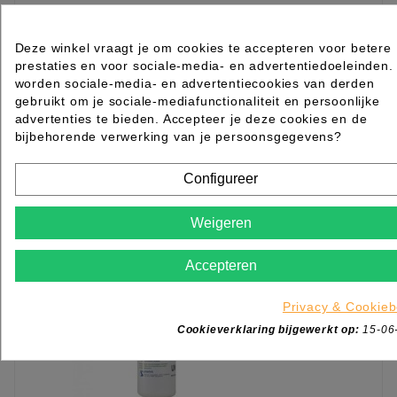
Podilon 50ml
Deze winkel vraagt je om cookies te accepteren voor betere
prestaties en voor sociale-media- en advertentiedoeleinden.
worden sociale-media- en advertentiecookies van derden
Rated
out of 5 stars based on
review(s)
gebruikt om je sociale-mediafunctionaliteit en persoonlijke
advertenties te bieden. Accepteer je deze cookies en de
Log in of maak een
ACCOUNT
aan om te bestellen.
bijbehorende verwerking van je persoonsgegevens?
KIES OPTIE
Configureer
Weigeren
Accepteren
Privacy & Cookieb
Cookieverklaring bijgewerkt op:
15-06