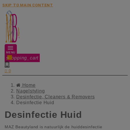
SKIP TO MAIN CONTENT
MENU
shopping_cart
0


0
Home
Nagelstyling
Desinfectie, Cleaners & Removers
Desinfectie Huid
Desinfectie Huid
MAZ Beautyland is natuurlijk de huiddesinfectie