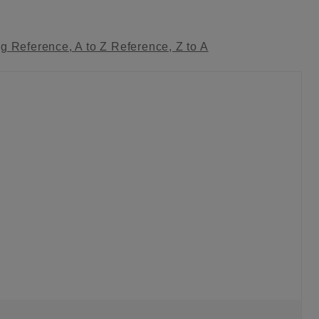
ag
Reference, A to Z
Reference, Z to A