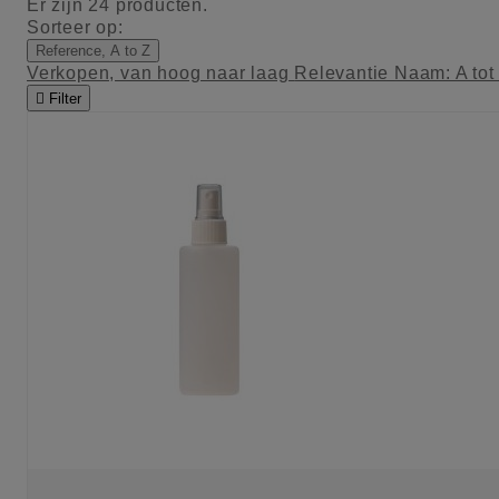
Er zijn 24 producten.
Sorteer op:
Reference, A to Z
Verkopen, van hoog naar laag
Relevantie
Naam: A tot

Filter