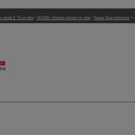
g vanaf € 75 ex btw
✅
30.000+ klanten gingen je voor
✅
Spaar Mazzelpunten
⭐⭐
es
EN