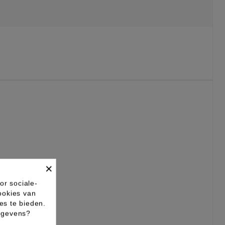
×
or sociale-
ookies van
es te bieden.
gegevens?