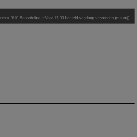
⭐⭐⭐ 9/10 Beoordeling ✅Voor 17:00 besteld-vandaag verzonden (ma-vrij)