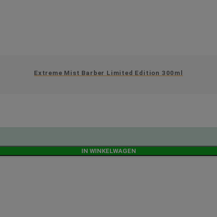
Extreme Mist Barber Limited Edition 300ml
IN WINKELWAGEN