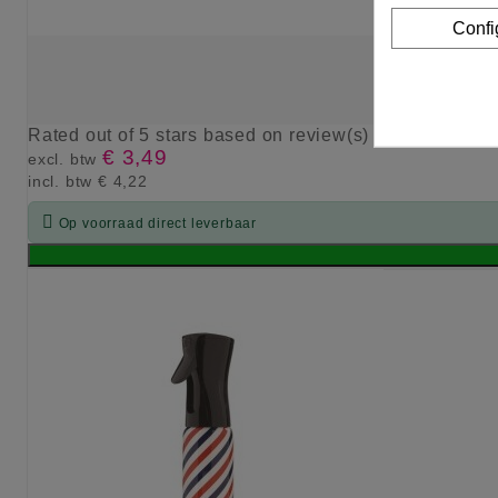
Confi
Rated
out of 5 stars based on
review(s)
€ 3,49
excl. btw
incl. btw
€ 4,22

Op voorraad direct leverbaar