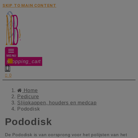
SKIP TO MAIN CONTENT
MENU
shopping_cart
0


0
Home
Pedicure
Slijpkappen, houders en medcap
Pododisk
Pododisk
De Pododisk is van oorsprong voor het polijsten van het