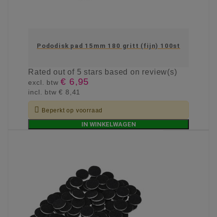
Pododisk pad 15mm 180 gritt (fijn) 100st
Rated
out of 5 stars based on
review(s)
€ 6,95
excl. btw
incl. btw
€ 8,41

Beperkt op voorraad
IN WINKELWAGEN