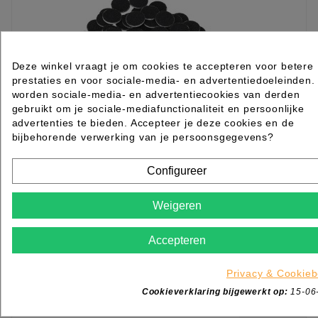
Deze winkel vraagt je om cookies te accepteren voor betere
prestaties en voor sociale-media- en advertentiedoeleinden.
worden sociale-media- en advertentiecookies van derden
gebruikt om je sociale-mediafunctionaliteit en persoonlijke
advertenties te bieden. Accepteer je deze cookies en de
bijbehorende verwerking van je persoonsgegevens?
Configureer
Pododisk pad 20mm 80 gritt (grof) 100st
Weigeren
Rated
out of 5 stars based on
review(s)
Accepteren
€ 6,95
excl. btw
incl. btw
€ 8,41
Privacy & Cookieb

Op voorraad direct leverbaar
Cookieverklaring bijgewerkt op:
15-06
IN WINKELWAGEN