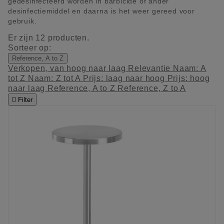
gedesinfecteerd worden in barbicide of ander
desinfectiemiddel en daarna is het weer gereed voor
gebruik.
Er zijn 12 producten.
Sorteer op:
Reference, A to Z
Verkopen, van hoog naar laag
Relevantie
Naam: A
tot Z
Naam: Z tot A
Prijs: laag naar hoog
Prijs: hoog
naar laag
Reference, A to Z
Reference, Z to A

Filter