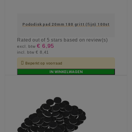
Pododisk pad 20mm 180 gritt (fijn) 100st
Rated
out of 5 stars based on
review(s)
€ 6,95
excl. btw
incl. btw
€ 8,41

Beperkt op voorraad
IN WINKELWAGEN