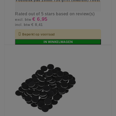
Pododisk pad 20mm 150 gritt (medium) 100st
Rated
out of 5 stars based on
review(s)
€ 6,95
excl. btw
incl. btw
€ 8,41

Beperkt op voorraad
IN WINKELWAGEN