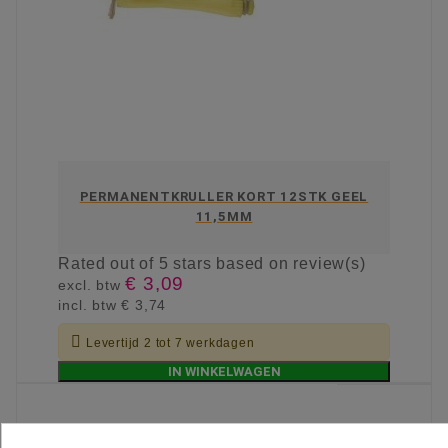
PERMANENTKRULLER KORT 12STK GEEL
11,5MM
Rated
out of 5 stars based on
review(s)
€ 3,09
excl. btw
incl. btw
€ 3,74

Levertijd 2 tot 7 werkdagen
IN WINKELWAGEN