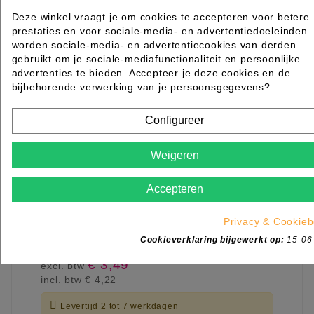
Deze winkel vraagt je om cookies te accepteren voor betere
prestaties en voor sociale-media- en advertentiedoeleinden.
worden sociale-media- en advertentiecookies van derden
gebruikt om je sociale-mediafunctionaliteit en persoonlijke
advertenties te bieden. Accepteer je deze cookies en de
bijbehorende verwerking van je persoonsgegevens?
Configureer
Weigeren
Accepteren
PERMANENTKRULLER KORT 12STK ROOD
12MM
Privacy & Cookieb
Cookieverklaring bijgewerkt op:
15-06
Rated
out of 5 stars based on
review(s)
€ 3,49
excl. btw
incl. btw
€ 4,22

Levertijd 2 tot 7 werkdagen