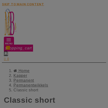
SKIP TO MAIN CONTENT
MENU
shopping_cart
0


0
Home
Kapper
Permanent
Permanentwikkels
Classic short
Classic short