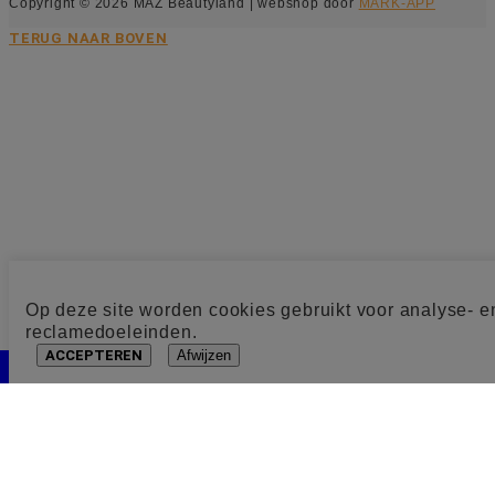
Copyright © 2026 MAZ Beautyland | webshop door
MARK-APP
TERUG NAAR BOVEN
Op deze site worden cookies gebruikt voor analyse- e
reclamedoeleinden.
ACCEPTEREN
Afwijzen
Cookie toestemming