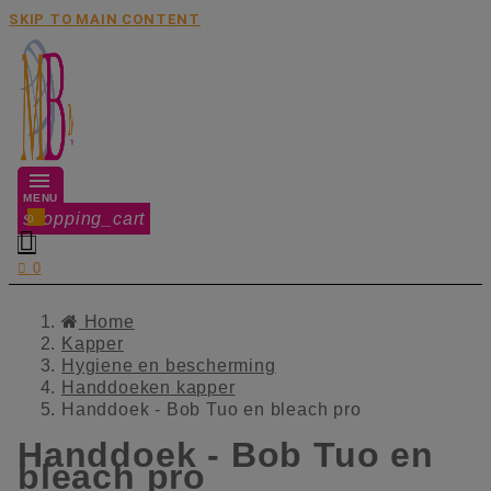
SKIP TO MAIN CONTENT
MENU
shopping_cart
0


0
Home
Kapper
Hygiene en bescherming
Handdoeken kapper
Handdoek - Bob Tuo en bleach pro
Handdoek - Bob Tuo en
bleach pro