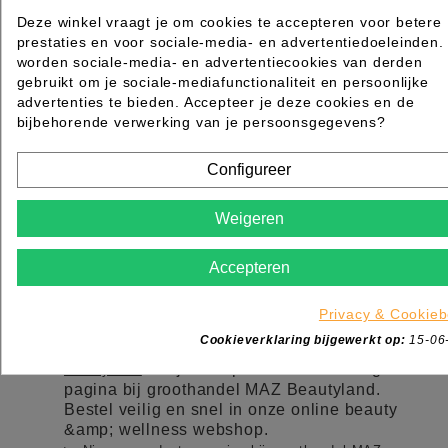
-zaterdag van 09:00 tot 13:00
Deze winkel vraagt je om cookies te accepteren voor betere
-Webshop order worden de gehele dag verwerkt van
prestaties en voor sociale-media- en advertentiedoeleinden.
maandag t/m vrijdag
worden sociale-media- en advertentiecookies van derden
gebruikt om je sociale-mediafunctionaliteit en persoonlijke
advertenties te bieden. Accepteer je deze cookies en de
bijbehorende verwerking van je persoonsgegevens?
Configureer
Weigeren
Accepteren
PRODUCTEN
Toggle producten links

Privacy & Cookieb
Cookieverklaring bijgewerkt op:
15-06
Speciale aanbieding pagina bij groothandel MAZ
Bekijk de Speciale aanbieding
Beautyland
pagina bij groothandel MAZ Beautyland.
Bestel veilig en snel in onze online beauty
&amp; wellness webshop.