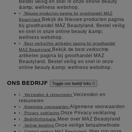
Bestel veilig en snel in onze online beauty
&amp; wellness webshop.
Nieuwe producten pagina bij groothandel MAZ
Bekijk de Nieuwe producten pagina
Beautyland
bij groothandel MAZ Beautyland. Bestel veilig
en snel in onze online beauty &amp;
wellness webshop.
Best verkochte artikelen pagina bij groothandel
Bekijk de best verkochte
MAZ Beautyland
artikelen pagina bij groothandel MAZ
Beautyland. Bestel veilig en snel in onze
online beauty &amp; wellness webshop.
ONS BEDRIJF
Toggle ons bedrijf links

Verzenden en
Verzenden & retourneren
retouneren
Algemene voorwaarden
Algemene voorwaarden
Onze Privacy verklaring
Privacy verklaring
Meer over MAZ Beautyland
Bedrijfinformatie
Onze veilige betaalmethode
Veilige betaling
Hier zijn onze
Contact pagina MAZ Beautyland.