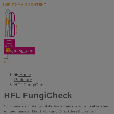
SKIP TO MAIN CONTENT
MENU
shopping_cart
0


0
Home
Pedicure
HFL FungiCheck
HFL FungiCheck
Schimmels zijn de grootste boosdoeners voor veel voeten
en teennagels. Met HFL FungiCheck heeft u in tien