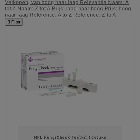
Verkopen, van hoog naar laag
Relevantie
Naam: A
tot Z
Naam: Z tot A
Prijs: laag naar hoog
Prijs: hoog
naar laag
Reference, A to Z
Reference, Z to A

Filter
HFL FungiCheck Testkit 10stuks