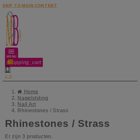
SKIP TO MAIN CONTENT
MENU
shopping_cart
0


0
Home
Nagelstyling
Nail Art
Rhinestones / Strass
Rhinestones / Strass
Er zijn 3 producten.