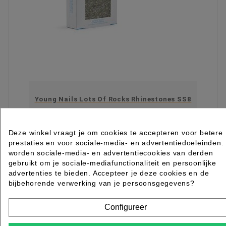
Young Nails Lots Of Rocks Rhinestones SS8
Rated
out of 5 stars based on
review(s)
Deze winkel vraagt je om cookies te accepteren voor betere
€ 19,50
excl. btw
prestaties en voor sociale-media- en advertentiedoeleinden.
incl. btw
€ 23,60
worden sociale-media- en advertentiecookies van derden
gebruikt om je sociale-mediafunctionaliteit en persoonlijke

Levertijd 2 tot 7 werkdagen
advertenties te bieden. Accepteer je deze cookies en de
IN WINKELWAGEN
bijbehorende verwerking van je persoonsgegevens?
Item 1-3 van 3 in totaal item(s)
SSL Beveiligd Shoppen
MAZzelpunten
Bel
Configureer
gerust +31 (0)88 006 7600