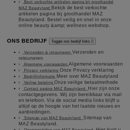
Best verkochte artikelen pagina bij groothandel
Bekijk de best verkochte
MAZ Beautyland
artikelen pagina bij groothandel MAZ
Beautyland. Bestel veilig en snel in onze
online beauty &amp; wellness webshop.
ONS BEDRIJF
Toggle ons bedrijf links

Verzenden en
Verzenden & retourneren
retouneren
Algemene voorwaarden
Algemene voorwaarden
Onze Privacy verklaring
Privacy verklaring
Meer over MAZ Beautyland
Bedrijfinformatie
Onze veilige betaalmethode
Veilige betaling
Hier zijn onze
Contact pagina MAZ Beautyland.
contactgegevens. Wij zijn bereikbaar via mail
en telefoon. Via de social media links blijft u
altijd op de hoogte van het laatste nieuws en
aanbiedingen.
Sitemap van
Sitemap van MAZ Beautyland.
MAZ Beautyland.
Hier kunt u
Openingstijden van MAZ Beautyland.