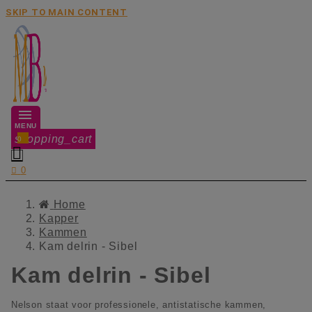
SKIP TO MAIN CONTENT
MENU
shopping_cart
0


0
Home
Kapper
Kammen
Kam delrin - Sibel
Kam delrin - Sibel
Nelson staat voor professionele, antistatische kammen,