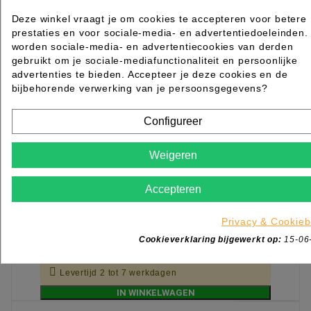
Deze winkel vraagt je om cookies te accepteren voor betere
prestaties en voor sociale-media- en advertentiedoeleinden.
worden sociale-media- en advertentiecookies van derden
gebruikt om je sociale-mediafunctionaliteit en persoonlijke
advertenties te bieden. Accepteer je deze cookies en de
bijbehorende verwerking van je persoonsgegevens?
Configureer
Weigeren
Vorkkam 100 Roze
Accepteren
Rated
out of 5 stars based on
review(s)
Privacy & Cookieb
€ 5,35
excl. btw
Cookieverklaring bijgewerkt op:
15-06
incl. btw
€ 6,47

Levertijd 2 tot 7 werkdagen
IN WINKELWAGEN