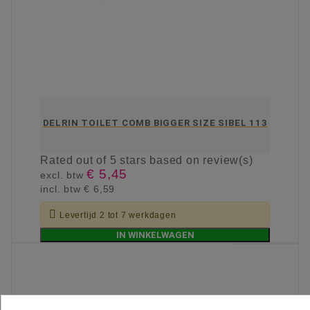
DELRIN TOILET COMB BIGGER SIZE SIBEL 113
Rated
out of 5 stars based on
review(s)
€ 5,45
excl. btw
incl. btw
€ 6,59

Levertijd 2 tot 7 werkdagen
IN WINKELWAGEN