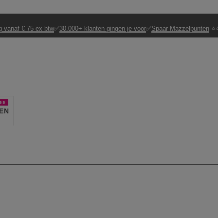
g vanaf € 75 ex btw
✅
30.000+ klanten gingen je voor
✅
Spaar Mazzelpunten
⭐⭐
es
EN