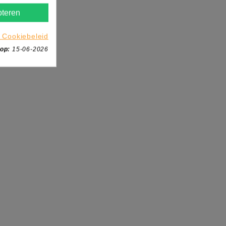
teren
 Cookiebeleid
 op:
15-06-2026