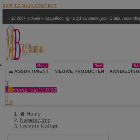
SKIP TO MAIN CONTENT
✅
10.000+ artikelen
✅
stapelkorting
✅
altijd aanbiedingen
✅
Gratis verzendin
Menu
New
Sal
ASSORTIMENT
NIEUWE PRODUCTEN
AANBIEDING

shopping_cart
€ 0,00
0


0
Home
Nagelstyling
Lecente Nailart