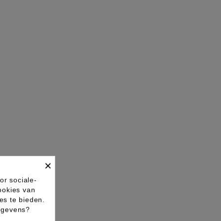
×
or sociale-
ookies van
es te bieden.
gegevens?