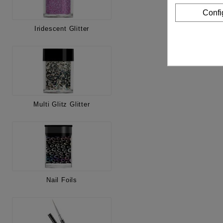
Confi
Iridescent Glitter
Multi Glitz Glitter
Nail Foils