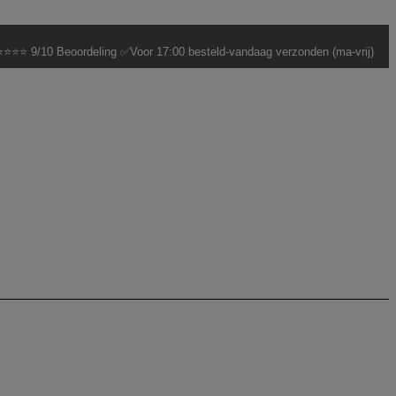
⭐⭐⭐ 9/10 Beoordeling ✅Voor 17:00 besteld-vandaag verzonden (ma-vrij)