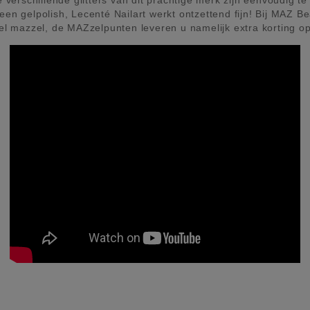
e verschillende glitters van dit prachtige merk zijn eenvoudig te
een gelpolish, Lecenté Nailart werkt ontzettend fijn! Bij MAZ B
mazzel, de MAZzelpunten leveren u namelijk extra korting op en