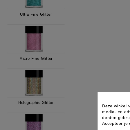
Ultra Fine Glitter
Micro Fine Glitter
Holographic Glitter
Deze winkel v
media- en ad
derden gebrui
Accepteer je