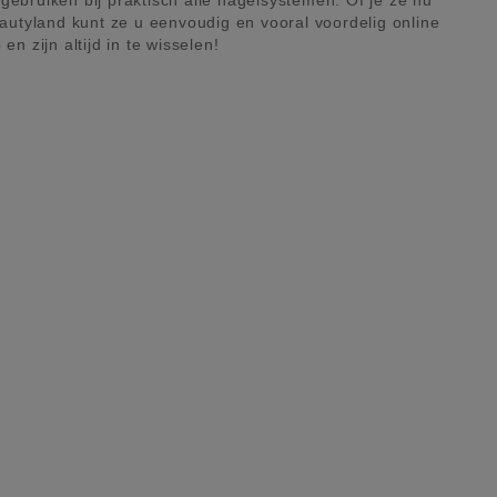
 gebruiken bij praktisch alle nagelsystemen. Of je ze nu
eautyland kunt ze u eenvoudig en vooral voordelig online
 zijn altijd in te wisselen!