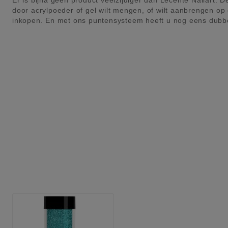
Er is bijna geen product veelzijdiger dan Lecenté Nailart. D
door acrylpoeder of gel wilt mengen, of wilt aanbrengen op 
inkopen. En met ons puntensysteem heeft u nog eens dubbel 